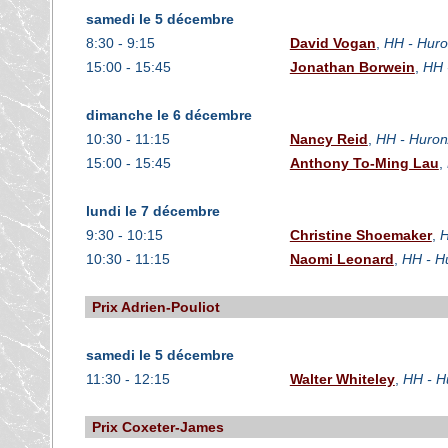
samedi le 5 décembre
8:30 - 9:15
David Vogan
,
HH - Huro
15:00 - 15:45
Jonathan Borwein
,
HH 
dimanche le 6 décembre
10:30 - 11:15
Nancy Reid
,
HH - Huron
15:00 - 15:45
Anthony To-Ming Lau
,
lundi le 7 décembre
9:30 - 10:15
Christine Shoemaker
,
H
10:30 - 11:15
Naomi Leonard
,
HH - H
Prix Adrien-Pouliot
samedi le 5 décembre
11:30 - 12:15
Walter Whiteley
,
HH - H
Prix Coxeter-James