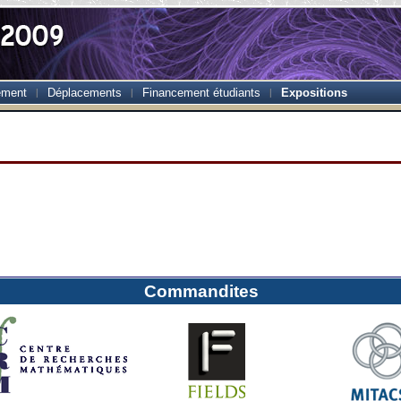
ement
Déplacements
Financement étudiants
Expositions
Commandites