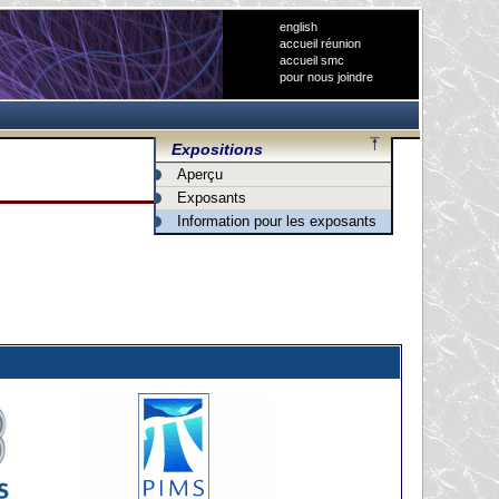
english
accueil réunion
accueil smc
pour nous joindre
Expositions
Aperçu
Exposants
Information pour les exposants