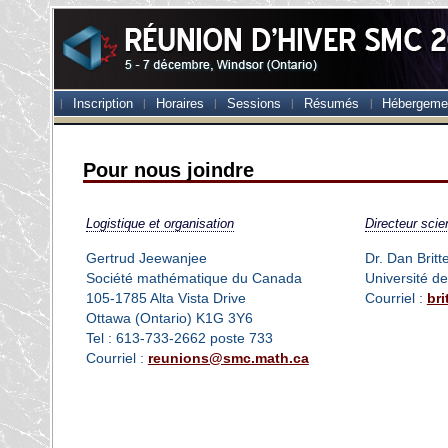
Inscription
Horaires
Sessions
Résumés
Hébergeme
Pour nous joindre
Logistique et organisation
Directeur scien
Gertrud Jeewanjee
Dr. Dan Britt
Société mathématique du Canada
Université d
105-1785 Alta Vista Drive
Courriel :
br
Ottawa (Ontario) K1G 3Y6
Tel : 613-733-2662 poste 733
Courriel :
reunions@smc.math.ca