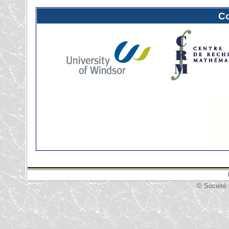
C
© Société