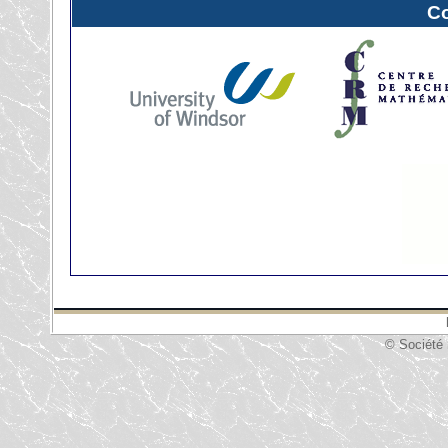
C
© Société