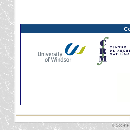
C
© Société