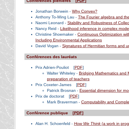
Conférences plénières [
PDF
]
Jonathan Borwein -
Why Convex?
Anthony To-Ming Lau -
The Fourier algebra and t
Naomi Leonard -
Stability and Robustness of Colle
Nancy Reid -
Likelihood inference in complex mode
Christine Shoemaker -
Continuous Optimization wi
Including Environmental Applications
David Vogan -
Signatures of Hermitian forms and un
Conférences des lauréats
Prix Adrien-Pouliot
[
PDF
]
Walter Whiteley -
Bridging Mathematics and M
preparation of teachers
Prix Coxeter-James
[
PDF
]
Patrick Brosnan -
Essential dimension for mo
Prix de doctorat
[
PDF
]
Mark Braverman -
Computability and Complex
Conférence publique [
PDF
]
Alan H. Schoenfeld -
How We Think
(a work in prog