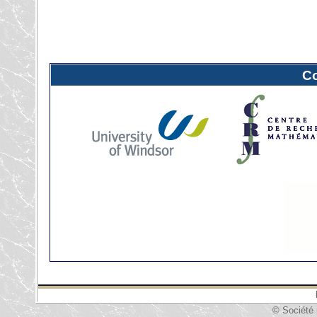
C
© Société