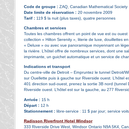
Code de groupe :
ZAQ, Canadian Mathematical Society
Date limite de réservation :
20 novembre 2009
Tarif :
119 $ la nuit (plus taxes), quatre personnes
Chambres et services
Toutes les chambres offrent un point de vue est ou ouest s
collection « Hilton Serenity », literie de luxe, douillettes 
« Deluxe » ou avec vue panoramique moyennant un léger 
la rivière. L’hôtel offre de nombreux services, dont une sal
imprimante, un guichet automatique et un service de cha
Indications et transport
Du centre-ville de Detroit – Empruntez le tunnel Detroit/W
sur Ouellette puis à gauche sur Riverside ouest. L’hôtel 
401 direction sud-ouest, prenez la sortie 3B nord (tunnel 
Riverside ouest. L’hôtel est sur la gauche, au 277 Riversi
Arrivée :
15 h
Départ :
12 h
Stationnement :
libre-service : 11 $ par jour; service voit
Radisson Riverfront Hotel Windsor
333 Riverside Drive West, Windsor Ontario N9A 5K4, Ca