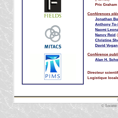
Prix Graham 
Conférences plé
Jonathan Bo
Anthony To-
Naomi Leon
Nancy Reid
(
Christine S
David Vogan
Conférence publ
Alan H. Sch
Directeur scient
Logistique local
© Société