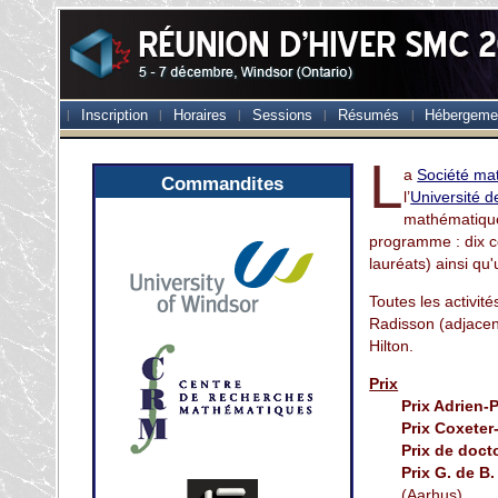
Inscription
Horaires
Sessions
Résumés
Hébergeme
L
a
Société ma
Commandites
l’
Université 
mathématique
programme : dix c
lauréats) ainsi qu
Toutes les activité
Radisson (adjacent
Hilton.
Prix
Prix Adrien-
Prix Coxete
Prix de doct
Prix G. de B
(Aarhus)