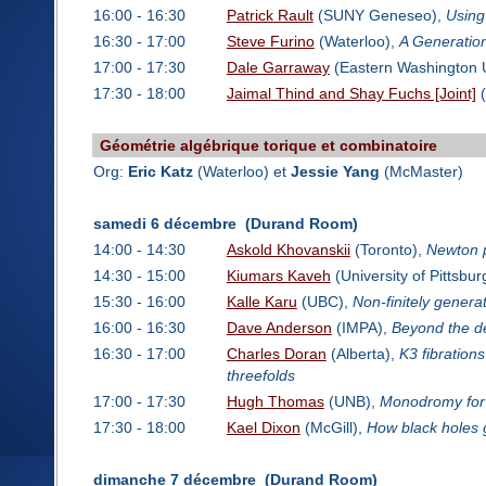
16:00 - 16:30
Patrick Rault
(SUNY Geneseo),
Using
16:30 - 17:00
Steve Furino
(Waterloo),
A Generation
17:00 - 17:30
Dale Garraway
(Eastern Washington U
17:30 - 18:00
Jaimal Thind and Shay Fuchs [Joint]
(
Géométrie algébrique torique et combinatoire
Org:
Eric Katz
(Waterloo) et
Jessie Yang
(McMaster)
samedi 6 décembre (Durand Room)
14:00 - 14:30
Askold Khovanskii
(Toronto),
Newton p
14:30 - 15:00
Kiumars Kaveh
(University of Pittsbur
15:30 - 16:00
Kalle Karu
(UBC),
Non-finitely genera
16:00 - 16:30
Dave Anderson
(IMPA),
Beyond the de
16:30 - 17:00
Charles Doran
(Alberta),
K3 fibration
threefolds
17:00 - 17:30
Hugh Thomas
(UNB),
Monodromy for t
17:30 - 18:00
Kael Dixon
(McGill),
How black holes 
dimanche 7 décembre (Durand Room)