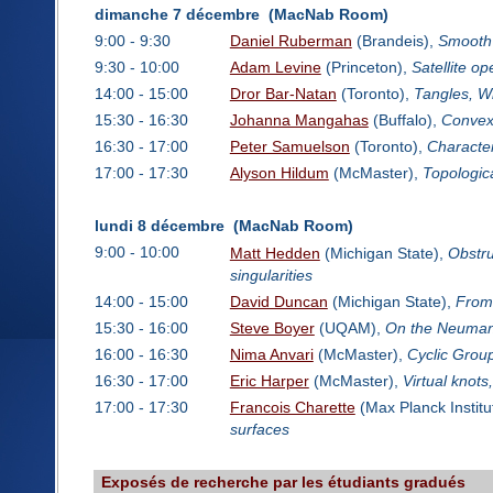
dimanche 7 décembre (MacNab Room)
9:00 - 9:30
Daniel Ruberman
(Brandeis),
Smooth 
9:30 - 10:00
Adam Levine
(Princeton),
Satellite o
14:00 - 15:00
Dror Bar-Natan
(Toronto),
Tangles, W
15:30 - 16:30
Johanna Mangahas
(Buffalo),
Convex 
16:30 - 17:00
Peter Samuelson
(Toronto),
Character
17:00 - 17:30
Alyson Hildum
(McMaster),
Topologic
lundi 8 décembre (MacNab Room)
9:00 - 10:00
Matt Hedden
(Michigan State),
Obstru
singularities
14:00 - 15:00
David Duncan
(Michigan State),
From 
15:30 - 16:00
Steve Boyer
(UQAM),
On the Neumann
16:00 - 16:30
Nima Anvari
(McMaster),
Cyclic Group
16:30 - 17:00
Eric Harper
(McMaster),
Virtual knots
17:00 - 17:30
Francois Charette
(Max Planck Institu
surfaces
Exposés de recherche par les étudiants gradués