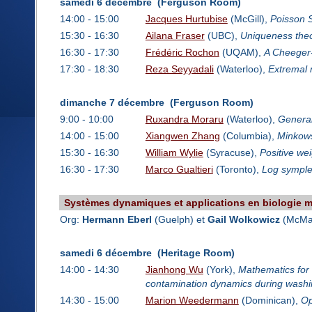
samedi 6 décembre (Ferguson Room)
14:00 - 15:00
Jacques Hurtubise
(McGill),
Poisson 
15:30 - 16:30
Ailana Fraser
(UBC),
Uniqueness theo
16:30 - 17:30
Frédéric Rochon
(UQAM),
A Cheeger-
17:30 - 18:30
Reza Seyyadali
(Waterloo),
Extremal 
dimanche 7 décembre (Ferguson Room)
9:00 - 10:00
Ruxandra Moraru
(Waterloo),
General
14:00 - 15:00
Xiangwen Zhang
(Columbia),
Minkows
15:30 - 16:30
William Wylie
(Syracuse),
Positive we
16:30 - 17:30
Marco Gualtieri
(Toronto),
Log symple
Systèmes dynamiques et applications en biologie 
Org:
Hermann Eberl
(Guelph) et
Gail Wolkowicz
(McMas
samedi 6 décembre (Heritage Room)
14:00 - 14:30
Jianhong Wu
(York),
Mathematics for
contamination dynamics during wash
14:30 - 15:00
Marion Weedermann
(Dominican),
Op