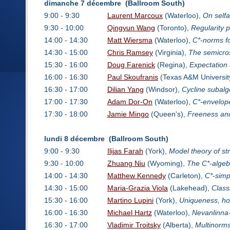
dimanche 7 décembre (Ballroom South)
9:00 - 9:30
Laurent Marcoux
(Waterloo),
On selfa
9:30 - 10:00
Qingyun Wang
(Toronto),
Regularity p
14:00 - 14:30
Matt Wiersma
(Waterloo),
C*-norms fo
14:30 - 15:00
Chris Ramsey
(Virginia),
The semicros
15:30 - 16:00
Doug Farenick
(Regina),
Expectation
16:00 - 16:30
Paul Skoufranis
(Texas A&M Universit
16:30 - 17:00
Dilian Yang
(Windsor),
Cycline subalg
17:00 - 17:30
Adam Dor-On
(Waterloo),
C*-envelope
17:30 - 18:00
Jamie Mingo
(Queen's),
Freeness an
lundi 8 décembre (Ballroom South)
9:00 - 9:30
Ilijas Farah
(York),
Model theory of st
9:30 - 10:00
Zhuang Niu
(Wyoming),
The C*-algeb
14:00 - 14:30
Matthew Kennedy
(Carleton),
C*-simp
14:30 - 15:00
Maria-Grazia Viola
(Lakehead),
Classi
15:30 - 16:00
Martino Lupini
(York),
Uniqueness, hom
16:00 - 16:30
Michael Hartz
(Waterloo),
Nevanlinna-
16:30 - 17:00
Vladimir Troitsky
(Alberta),
Multinorms