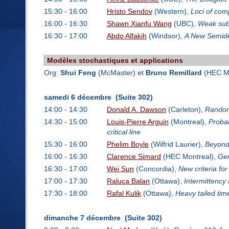
15:30 - 16:00
Hristo Sendov
(Western),
Loci of com
16:00 - 16:30
Shawn Xianfu Wang
(UBC),
Weak subd
16:30 - 17:00
Abdo Alfakih
(Windsor),
A New Semidef
Modèles stochastiques et applications
Org:
Shui Feng
(McMaster) et
Bruno Remillard
(HEC Mo
samedi 6 décembre (Suite 302)
14:00 - 14:30
Donald A. Dawson
(Carleton),
Random 
14:30 - 15:00
Louis-Pierre Arguin
(Montreal),
Probab
critical line
15:30 - 16:00
Phelim Boyle
(Wilfrid Laurier),
Beyond
16:00 - 16:30
Clarence Simard
(HEC Montreal),
Gen
16:30 - 17:00
Wei Sun
(Concordia),
New criteria fo
17:00 - 17:30
Raluca Balan
(Ottawa),
Intermittency 
17:30 - 18:00
Rafal Kulik
(Ottawa),
Heavy tailed tim
dimanche 7 décembre (Suite 302)