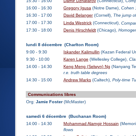
15:30 - 16:00
Damir Dzhafarov
(Connecticut),
Compu
16:00 - 16:30
Gregory Igusa
(Notre Dame),
Cohen 1
16:30 - 17:00
David Belanger
(Cornell),
The jump of
17:00 - 17:30
Linda Westrick
(Connecticut),
Compari
17:30 - 18:00
Denis Hirschfeldt
(Chicago),
Homogene
lundi 8 décembre (Charlton Room)
9:00 - 9:30
Iskander Kalimullin
(Kazan Federal Un
9:30 - 10:00
Karen Lange
(Wellesley College),
Cla
14:00 - 14:30
Keng Meng (Selwyn) Ng
(Nanyang Tec
r.e. truth table degrees
14:30 - 15:00
Andrew Marks
(Caltech),
Poly-time Tur
Communications libres
Org:
Jamie Foster
(McMaster)
samedi 6 décembre (Buchanan Room)
14:00 - 14:30
Mohammad Alamgir Hossain
(Memori
flows