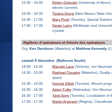
15:30 - 16:00
Dmitry Golovaty
(University of Akron)
electric currents
16:00 - 16:30
Tiziana Giorgi
(New Mexico State Univ
16:30 - 17:00
Mary Pugh
(Toronto),
Special Solutio
17:00 - 17:30
Xavier Lamy
(McMaster and Universit
crystals
Algèbres d’opérateurs et théorie des opérateurs
Org:
Ken Davidson
(Waterloo) et
Matthew Kennedy
(Ca
samedi 6 décembre (Ballroom South)
14:00 - 14:30
Marcelo Laca
(Victoria),
von Neumann 
14:30 - 15:00
Raphael Clouatre
(Waterloo),
Duality 
space
15:30 - 16:00
George Elliott
(Toronto),
Recent progre
16:00 - 16:30
Adam Fuller
(Nebraska),
Von Neumann
16:30 - 17:00
Yanli Song
(Toronto),
Localization of
17:00 - 17:30
Martin Argerami
(Regina),
Classificat