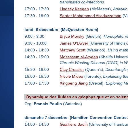
transmitted co-infections
17:00 - 17:30
Lindsay Keegan
(McMaster),
Analytic
17:30 - 18:00
Sarder Mohammed Asaduzzaman
(Vi
lundi 8 décembre (McQuesten Room)
9:00 - 9:30
Bryce Morsky
(Guelph),
Homophilic re
9:30 - 10:00
James O'Dwyer
(University of Illinois)
14:00 - 14:30
Matthew Scott
(Waterloo),
Using math
14:30 - 15:00
Mo'tassem al-Arydah
(Khalifa Univers
Chronic Wasting Disease (CWD) in Wi
15:30 - 16:00
Clay Cressler
(Queen's),
Disentanglin
16:00 - 16:30
Nicole Mideo
(Toronto),
Explaining th
17:00 - 17:30
Xingpeng Jiang
(Drexel),
Exploring M
Dynamique des fluides en géophysique et en scien
Org:
Francis Poulin
(Waterloo)
dimanche 7 décembre (Hamilton Convention Centre
14:00 - 14:30
Gualtiero Badin
(University of Hambu