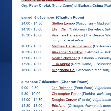
Org:
Peter Cholak
(Notre Dame) et
Barbara Csima
(Wat
samedi 6 décembre (Charlton Room)
14:00 - 14:30
Steffen Lempp
(Wisconsin – Madison
14:30 - 15:00
Ellen Chih
(California - Berkeley),
Spl
15:30 - 16:00
Valentina Harizanov
(The George Wash
computable algebra
16:00 - 16:30
Matthew Harrison-Trainor
(California 
16:30 - 17:00
Alexander Melnikov
(California – Berk
17:00 - 17:30
Noah Schweber
(California – Berkele
17:30 - 18:00
Julia Knight
(Notre Dame),
Comparing 
18:00 - 18:30
Mingzhong Cai
(Wisconsin-Madison)
dimanche 7 décembre (Charlton Room)
9:00 - 9:30
Jan Reimann
(Penn State),
Algorithm
9:30 - 10:00
Christopher Porter
(Florida),
Initial 
14:00 - 14:30
Douglas Cenzer
(Florida),
Algorithmic
14:30 - 15:00
Eric Astor
(Chicago),
Asymptotic dens