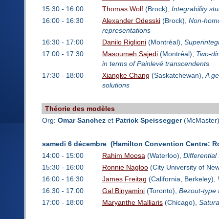
15:30 - 16:00
Thomas Wolf
(Brock),
Integrability s
16:00 - 16:30
Alexander Odesski
(Brock),
Non-homo
representations
16:30 - 17:00
Danilo Riglioni
(Montréal),
Superinteg
17:00 - 17:30
Masoumeh Sajedi
(Montréal),
Two-dim
in terms of Painlevé transcendents
17:30 - 18:00
Xiangke Chang
(Saskatchewan),
A ge
solutions
Théorie des modèles
Org:
Omar Sanchez
et
Patrick Speissegger
(McMaster
samedi 6 décembre (Hamilton Convention Centre: R
14:00 - 15:00
Rahim Moosa
(Waterloo),
Differential
15:30 - 16:00
Ronnie Nagloo
(City University of Ne
16:00 - 16:30
James Freitag
(California, Berkeley),
16:30 - 17:00
Gal Binyamini
(Toronto),
Bezout-type t
17:00 - 18:00
Maryanthe Malliaris
(Chicago),
Satura