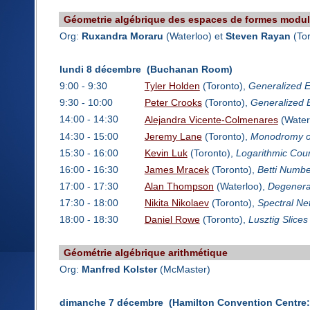
Géometrie algébrique des espaces de formes modul
Org:
Ruxandra Moraru
(Waterloo) et
Steven Rayan
(Tor
lundi 8 décembre (Buchanan Room)
9:00 - 9:30
Tyler Holden
(Toronto),
Generalized E
9:30 - 10:00
Peter Crooks
(Toronto),
Generalized E
14:00 - 14:30
Alejandra Vicente-Colmenares
(Water
14:30 - 15:00
Jeremy Lane
(Toronto),
Monodromy of
15:30 - 16:00
Kevin Luk
(Toronto),
Logarithmic Cour
16:00 - 16:30
James Mracek
(Toronto),
Betti Numbe
17:00 - 17:30
Alan Thompson
(Waterloo),
Degenerat
17:30 - 18:00
Nikita Nikolaev
(Toronto),
Spectral Ne
18:00 - 18:30
Daniel Rowe
(Toronto),
Lusztig Slices
Géométrie algébrique arithmétique
Org:
Manfred Kolster
(McMaster)
dimanche 7 décembre (Hamilton Convention Centre