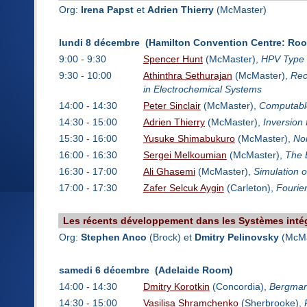
Org:
Irena Papst
et
Adrien Thierry
(McMaster)
lundi 8 décembre (Hamilton Convention Centre: Ro
9:00 - 9:30
Spencer Hunt
(McMaster),
HPV Type 
9:30 - 10:00
Athinthra Sethurajan
(McMaster),
Rec
in Electrochemical Systems
14:00 - 14:30
Peter Sinclair
(McMaster),
Computable
14:30 - 15:00
Adrien Thierry
(McMaster),
Inversion 
15:30 - 16:00
Yusuke Shimabukuro
(McMaster),
Non
16:00 - 16:30
Sergei Melkoumian
(McMaster),
The 
16:30 - 17:00
Ali Ghasemi
(McMaster),
Simulation o
17:00 - 17:30
Zafer Selcuk Aygin
(Carleton),
Fourier
Les récents développement dans les Systèmes inté
Org:
Stephen Anco
(Brock) et
Dmitry Pelinovsky
(McMa
samedi 6 décembre (Adelaide Room)
14:00 - 14:30
Dmitry Korotkin
(Concordia),
Bergman 
14:30 - 15:00
Vasilisa Shramchenko
(Sherbrooke),