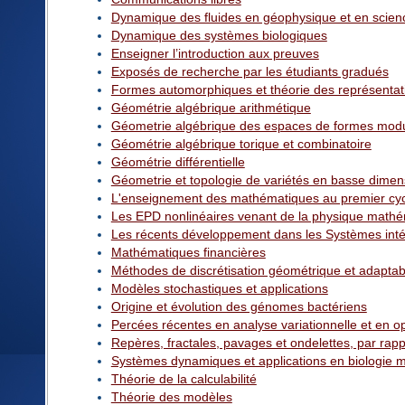
Dynamique des fluides en géophysique et en scien
Dynamique des systèmes biologiques
Enseigner l’introduction aux preuves
Exposés de recherche par les étudiants gradués
Formes automorphiques et théorie des représentat
Géométrie algébrique arithmétique
Géometrie algébrique des espaces de formes modu
Géométrie algébrique torique et combinatoire
Géométrie différentielle
Géometrie et topologie de variétés en basse dimen
L'enseignement des mathématiques au premier cycle
Les EPD nonlinéaires venant de la physique math
Les récents développement dans les Systèmes int
Mathématiques financières
Méthodes de discrétisation géométrique et adaptabi
Modèles stochastiques et applications
Origine et évolution des génomes bactériens
Percées récentes en analyse variationnelle et en op
Repères, fractales, pavages et ondelettes, par rapp
Systèmes dynamiques et applications en biologie 
Théorie de la calculabilité
Théorie des modèles