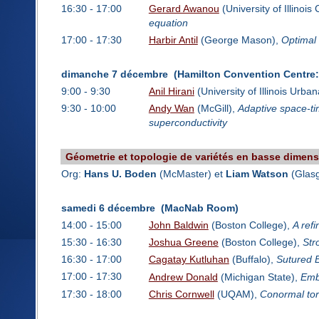
16:30 - 17:00
Gerard Awanou
(University of Illinois
equation
17:00 - 17:30
Harbir Antil
(George Mason),
Optimal 
dimanche 7 décembre (Hamilton Convention Centre
9:00 - 9:30
Anil Hirani
(University of Illinois Urb
9:30 - 10:00
Andy Wan
(McGill),
Adaptive space-ti
superconductivity
Géometrie et topologie de variétés en basse dimen
Org:
Hans U. Boden
(McMaster) et
Liam Watson
(Glas
samedi 6 décembre (MacNab Room)
14:00 - 15:00
John Baldwin
(Boston College),
A ref
15:30 - 16:30
Joshua Greene
(Boston College),
Str
16:30 - 17:00
Cagatay Kutluhan
(Buffalo),
Sutured E
17:00 - 17:30
Andrew Donald
(Michigan State),
Emb
17:30 - 18:00
Chris Cornwell
(UQAM),
Conormal tor