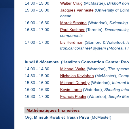
14:30 - 15:00
Walter Craig
(McMaster),
Birkhoff no
15:30 - 16:00
Jacques Vanneste
(University of Edi
ocean
16:00 - 16:30
Marek Stastna
(Waterloo),
Swimming Pl
16:30 - 17:00
Paul Kushner
(Toronto),
Decomposing 
components
17:00 - 17:30
Liv Herdman
(Stanford & Waterloo),
H
tropical coral reef system (Moorea, F
lundi 8 décembre (Hamilton Convention Centre: Ro
14:00 - 14:30
Michael Waite
(Waterloo),
The spectra
14:30 - 15:00
Nicholas Kevlahan
(McMaster),
Compr
15:30 - 16:00
Michael Dunphy
(Waterloo),
Internal 
16:00 - 16:30
Kevin Lamb
(Waterloo),
Shoaling Inte
16:30 - 17:00
Francis Poulin
(Waterloo),
Simple Mod
Mathématiques financières
Org:
Minsuk Kwak
et
Traian Pirvu
(McMaster)