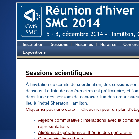
Inscription
Sessions
Résumés
Horaires
Confére
Expositions
Sessions scientifiques
À l'invitation du comité de coordination, des sessions so
dessous. La liste de conférenciers est préliminaire, et 
dans l'une des sessions de contacter l'un des organisateu
lieu à l'hôtel Sheraton Hamilton.
Cliquer ici pour une carte
Cliquer ici pour un plan d'éta
Algèbre commutative : interactions avec la combinat
représentations
Algèbres d’opérateurs et théorie des opérateurs
Communications libres