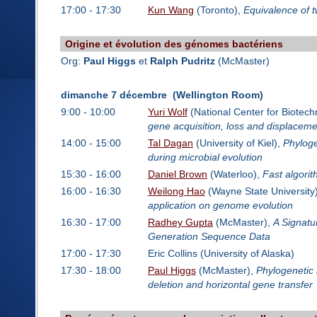
17:00 - 17:30
Kun Wang
(Toronto),
Equivalence of t
Origine et évolution des génomes bactériens
Org:
Paul Higgs
et
Ralph Pudritz
(McMaster)
dimanche 7 décembre (Wellington Room)
9:00 - 10:00
Yuri Wolf
(National Center for Biotech
gene acquisition, loss and displaceme
14:00 - 15:00
Tal Dagan
(University of Kiel),
Phyloge
during microbial evolution
15:30 - 16:00
Daniel Brown
(Waterloo),
Fast algori
16:00 - 16:30
Weilong Hao
(Wayne State University
application on genome evolution
16:30 - 17:00
Radhey Gupta
(McMaster),
A Signatur
Generation Sequence Data
17:00 - 17:30
Eric Collins (University of Alaska)
17:30 - 18:00
Paul Higgs
(McMaster),
Phylogenetic 
deletion and horizontal gene transfer