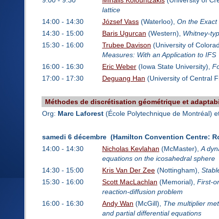
9:00 - 9:30
Mihalis Kolountzakis
(University of Cr
lattice
14:00 - 14:30
József Vass
(Waterloo),
On the Exact 
14:30 - 15:00
Baris Ugurcan
(Western),
Whitney-typ
15:30 - 16:00
Trubee Davison
(University of Colora
Measures: With an Application to IFS
16:00 - 16:30
Eric Weber
(Iowa State University),
Fo
17:00 - 17:30
Deguang Han
(University of Central F
Méthodes de discrétisation géométrique et adaptabi
Org:
Marc Laforest
(École Polytechnique de Montréal) e
samedi 6 décembre (Hamilton Convention Centre: R
14:00 - 14:30
Nicholas Kevlahan
(McMaster),
A dyn
equations on the icosahedral sphere
14:30 - 15:00
Kris Van Der Zee
(Nottingham),
Stabl
15:30 - 16:00
Scott MacLachlan
(Memorial),
First-o
reaction-diffusion problem
16:00 - 16:30
Andy Wan
(McGill),
The multiplier met
and partial differential equations