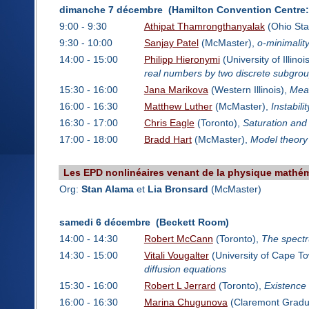
dimanche 7 décembre (Hamilton Convention Centre
9:00 - 9:30
Athipat Thamrongthanyalak
(Ohio Sta
9:30 - 10:00
Sanjay Patel
(McMaster),
o-minimality
14:00 - 15:00
Philipp Hieronymi
(University of Illin
real numbers by two discrete subgro
15:30 - 16:00
Jana Marikova
(Western Illinois),
Meas
16:00 - 16:30
Matthew Luther
(McMaster),
Instabil
16:30 - 17:00
Chris Eagle
(Toronto),
Saturation and
17:00 - 18:00
Bradd Hart
(McMaster),
Model theory
Les EPD nonlinéaires venant de la physique mathé
Org:
Stan Alama
et
Lia Bronsard
(McMaster)
samedi 6 décembre (Beckett Room)
14:00 - 14:30
Robert McCann
(Toronto),
The spectru
14:30 - 15:00
Vitali Vougalter
(University of Cape T
diffusion equations
15:30 - 16:00
Robert L Jerrard
(Toronto),
Existence 
16:00 - 16:30
Marina Chugunova
(Claremont Gradua