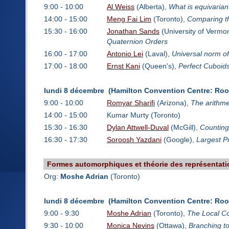
9:00 - 10:00
Al Weiss
(Alberta),
What is equivaria
14:00 - 15:00
Meng Fai Lim
(Toronto),
Comparing th
15:30 - 16:00
Jonathan Sands
(University of Vermo
Quaternion Orders
16:00 - 17:00
Antonio Lei
(Laval),
Universal norm of 
17:00 - 18:00
Ernst Kani
(Queen's),
Perfect Cuboids
lundi 8 décembre (Hamilton Convention Centre: Ro
9:00 - 10:00
Romyar Sharifi
(Arizona),
The arithme
14:00 - 15:00
Kumar Murty (Toronto)
15:30 - 16:30
Dylan Attwell-Duval
(McGill),
Counting
16:30 - 17:30
Soroosh Yazdani
(Google),
Largest P
Formes automorphiques et théorie des représentat
Org:
Moshe Adrian
(Toronto)
lundi 8 décembre (Hamilton Convention Centre: Ro
9:00 - 9:30
Moshe Adrian
(Toronto),
The Local Co
9:30 - 10:00
Monica Nevins
(Ottawa),
Branching to