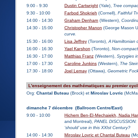
9:00 - 9:30
Dustin Cartwright
(Yale),
Tree compact
9:30 - 10:00
Farbod Shokrieh
(Cornell),
Faithful Tr
14:00 - 14:30
Graham Denham
(Western),
Coordina
14:30 - 15:00
Christopher Manon
(George Mason Un
curve.
15:30 - 16:00
Lisa Jeffrey
(Toronto),
A Hamiltonian c
16:00 - 16:30
Yael Karshon
(Toronto),
Non-compact 
16:30 - 17:00
Matthias Franz
(Western),
Syzygies i
17:00 - 17:30
Caroline Junkins
(Western),
The Stein
17:30 - 18:00
Joel Lemay
(Ottawa),
Geometric Fock 
L'enseignement des mathématiques au premier cycle 
Org:
Chantal Buteau
(Brock) et
Miroslav Lovric
(McMas
dimanche 7 décembre (Ballroom Centre/East)
9:00 - 10:00
Hichem Ben-El-Mechaiekh, Nadia Hard
and Montreal),
PANEL DISCUSSION: Wh
‘should’ use in this XXIst Century?
14:00 - 14:30
Miroslav Lovric et Chantal Buteau
(Mc