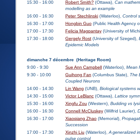
15:30 - 16:00
Robert Smith?
(Ottawa),
Can mathemat
modelling as an example
16:00 - 16:30
Peter Stechlinski
(Waterloo),
Control 
16:30 - 17:00
Hongbin Guo
(Public Health Agency 
17:00 - 17:30
Felicia Magpantay
(University of Mich
17:30 - 18:00
Gergely Rost
(University of Szeged),
Epidemic Models
dimanche 7 décembre (Heritage Room)
9:00 - 9:30
Sue Ann Campbell
(Waterloo),
Mean F
9:30 - 10:00
Guihong Fan
(Columbus State),
The 
Coupled Neurons
14:00 - 14:30
Lin Wang
(UNB),
Biological systems wi
14:30 - 15:00
Victor LeBlanc
(Ottawa),
Lattice symm
15:30 - 16:00
Xingfu Zou
(Western),
Budding vs lysis
16:00 - 16:30
Connell McCluskey
(Wilfrid Laurier),
D
16:30 - 17:00
Xiaoqiang Zhao
(Memorial),
Propagat
Succession
17:00 - 17:30
Xinzhi Liu
(Waterloo),
A generalized in
pulse control