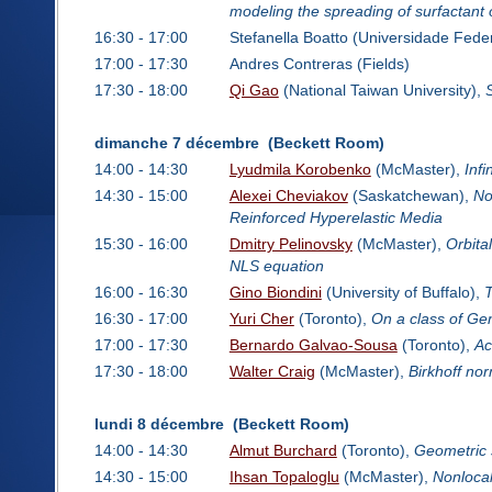
modeling the spreading of surfactant o
16:30 - 17:00
Stefanella Boatto (Universidade Feder
17:00 - 17:30
Andres Contreras (Fields)
17:30 - 18:00
Qi Gao
(National Taiwan University),
dimanche 7 décembre (Beckett Room)
14:00 - 14:30
Lyudmila Korobenko
(McMaster),
Infi
14:30 - 15:00
Alexei Cheviakov
(Saskatchewan),
No
Reinforced Hyperelastic Media
15:30 - 16:00
Dmitry Pelinovsky
(McMaster),
Orbita
NLS equation
16:00 - 16:30
Gino Biondini
(University of Buffalo),
T
16:30 - 17:00
Yuri Cher
(Toronto),
On a class of Gen
17:00 - 17:30
Bernardo Galvao-Sousa
(Toronto),
Ac
17:30 - 18:00
Walter Craig
(McMaster),
Birkhoff no
lundi 8 décembre (Beckett Room)
14:00 - 14:30
Almut Burchard
(Toronto),
Geometric 
14:30 - 15:00
Ihsan Topaloglu
(McMaster),
Nonlocal