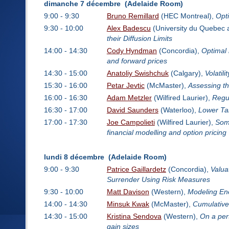
dimanche 7 décembre (Adelaide Room)
9:00 - 9:30
Bruno Remillard
(HEC Montreal),
Opti
9:30 - 10:00
Alex Badescu
(University du Quebec 
their Diffusion Limits
14:00 - 14:30
Cody Hyndman
(Concordia),
Optimal 
and forward prices
14:30 - 15:00
Anatoliy Swishchuk
(Calgary),
Volatil
15:30 - 16:00
Petar Jevtic
(McMaster),
Assessing th
16:00 - 16:30
Adam Metzler
(Wilfired Laurier),
Regu
16:30 - 17:00
David Saunders
(Waterloo),
Lower Tai
17:00 - 17:30
Joe Campolieti
(Wilfired Laurier),
Some
financial modelling and option pricing
lundi 8 décembre (Adelaide Room)
9:00 - 9:30
Patrice Gaillardetz
(Concordia),
Valua
Surrender Using Risk Measures
9:30 - 10:00
Matt Davison
(Western),
Modeling Ene
14:00 - 14:30
Minsuk Kwak
(McMaster),
Cumulative 
14:30 - 15:00
Kristina Sendova
(Western),
On a per
gain sizes