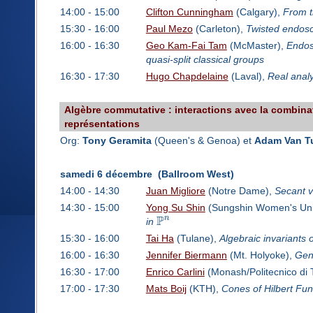
14:00 - 15:00
Clifton Cunningham
(Calgary),
From t
15:30 - 16:00
Paul Mezo
(Carleton),
Twisted endos
16:00 - 16:30
Geo Kam-Fai Tam
(McMaster),
Endosc
quasi-split classical groups
16:30 - 17:30
Hugo Chapdelaine
(Laval),
Real analy
Algèbre commutative : interactions avec la combinato
représentations
Org:
Tony Geramita
(Queen's & Genoa) et
Adam Van T
samedi 6 décembre (Ballroom West)
14:00 - 14:30
Juan Migliore
(Notre Dame),
Secant v
14:30 - 15:00
Yong Su Shin
(Sungshin Women's Univ
P
n
in
15:30 - 16:00
Tai Ha
(Tulane),
Algebraic invariants o
16:00 - 16:30
Jennifer Biermann
(Mt. Holyoke),
Gen
16:30 - 17:00
Enrico Carlini
(Monash/Politecnico di 
17:00 - 17:30
Mats Boij
(KTH),
Cones of Hilbert Fun