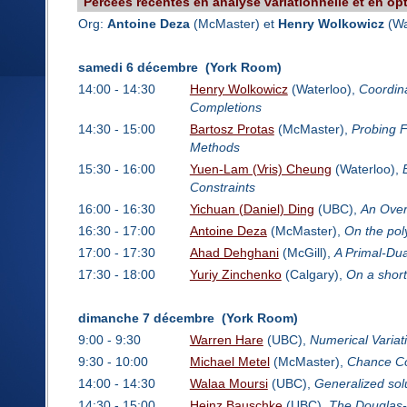
Percées récentes en analyse variationnelle et en opt
Org:
Antoine Deza
(McMaster) et
Henry Wolkowicz
(Wa
samedi 6 décembre (York Room)
14:00 - 14:30
Henry Wolkowicz
(Waterloo),
Coordina
Completions
14:30 - 15:00
Bartosz Protas
(McMaster),
Probing F
Methods
15:30 - 16:00
Yuen-Lam (Vris) Cheung
(Waterloo),
Constraints
16:00 - 16:30
Yichuan (Daniel) Ding
(UBC),
An Over
16:30 - 17:00
Antoine Deza
(McMaster),
On the pol
17:00 - 17:30
Ahad Dehghani
(McGill),
A Primal-Dua
17:30 - 18:00
Yuriy Zinchenko
(Calgary),
On a short
dimanche 7 décembre (York Room)
9:00 - 9:30
Warren Hare
(UBC),
Numerical Variati
9:30 - 10:00
Michael Metel
(McMaster),
Chance Co
14:00 - 14:30
Walaa Moursi
(UBC),
Generalized sol
14:30 - 15:00
Heinz Bauschke
(UBC),
The Douglas-