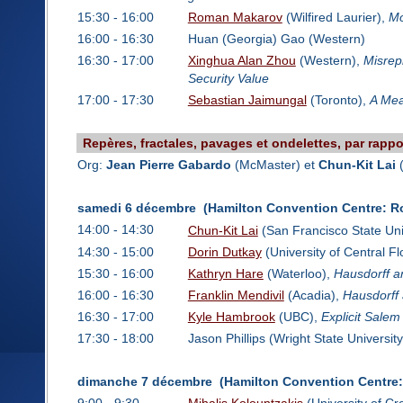
15:30 - 16:00
Roman Makarov
(Wilfired Laurier),
Mo
16:00 - 16:30
Huan (Georgia) Gao (Western)
16:30 - 17:00
Xinghua Alan Zhou
(Western),
Misrep
Security Value
17:00 - 17:30
Sebastian Jaimungal
(Toronto),
A Mea
Repères, fractales, pavages et ondelettes, par rappo
Org:
Jean Pierre Gabardo
(McMaster) et
Chun-Kit Lai
(
samedi 6 décembre (Hamilton Convention Centre: R
14:00 - 14:30
Chun-Kit Lai
(San Francisco State Uni
14:30 - 15:00
Dorin Dutkay
(University of Central Fl
15:30 - 16:00
Kathryn Hare
(Waterloo),
Hausdorff a
16:00 - 16:30
Franklin Mendivil
(Acadia),
Hausdorff 
16:30 - 17:00
Kyle Hambrook
(UBC),
Explicit Salem
17:30 - 18:00
Jason Phillips (Wright State University
dimanche 7 décembre (Hamilton Convention Centre