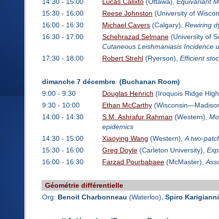
14:30 - 15:00
Lucas Calixto
(Ottawa),
Equivariant 
15:30 - 16:00
Reese Johnston
(University of Wiscon
16:00 - 16:30
Michael Cavers
(Calgary),
Rewiring d
16:30 - 17:00
Schehrazad Selmane
(University of 
Cutaneous Leishmaniasis Incidence 
17:30 - 18:00
Robert Strehl
(Ryerson),
Efficient sto
dimanche 7 décembre (Buchanan Room)
9:00 - 9:30
Douglas Henrich
(Iroquois Ridge High
9:30 - 10:00
Ethan McCarthy
(Wisconsin—Madiso
14:00 - 14:30
S.M. Ashrafur Rahman
(Western),
Mod
epidemics
14:30 - 15:00
Xiaoying Wang
(Western),
A two-patc
15:30 - 16:00
Greg Doyle
(Carleton University),
Exp
16:00 - 16:30
Farzad Pourbabaee
(McMaster),
Asso
Géométrie différentielle
Org:
Benoit Charbonneau
(Waterloo),
Spiro Karigiann