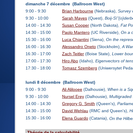
dimanche 7 décembre (Ballroom West)
9:00 - 9:30
Brian Harbourne
(Nebraska),
Survey 
9:30 - 10:00
Sarah Mayes
(Quest),
Boij-S\"{o}der
14:00 - 14:30
Susan Cooper
(North Dakota),
Fat Po
14:30 - 15:00
Paolo Mantero
(UC Riverside),
On a c
15:30 - 16:00
Luca Chiantini
(Siena),
On the represe
16:00 - 16:30
Alessandro Oneto
(Stockholm),
A War
16:30 - 17:00
Zach Teitler
(Boise State),
Lower bound
17:00 - 17:30
Hiro Abo
(Idaho),
Eigenvectors of ten
17:30 - 18:00
Tomasz Szemberg
(Uniwersytet Peda
lundi 8 décembre (Ballroom West)
9:00 - 9:30
Ali Alilooee
(Dalhousie),
When is a Sq
9:30 - 10:00
Nursel Erey
(Dalhousie),
Multigraded 
14:00 - 14:30
Gregory G. Smith
(Queen's),
Parliame
14:30 - 15:00
David Wehlau
(RMC and Queen's),
H
15:30 - 16:00
Elena Guardo
(Catania),
On the Hilber
Théorie de la calculabilité