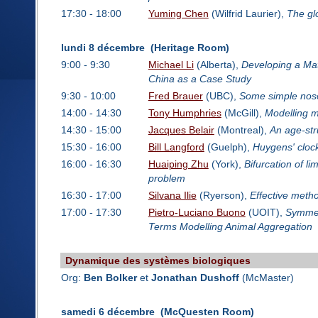
17:30 - 18:00
Yuming Chen
(Wilfrid Laurier),
The glo
lundi 8 décembre (Heritage Room)
9:00 - 9:30
Michael Li
(Alberta),
Developing a Mat
China as a Case Study
9:30 - 10:00
Fred Brauer
(UBC),
Some simple noso
14:00 - 14:30
Tony Humphries
(McGill),
Modelling m
14:30 - 15:00
Jacques Belair
(Montreal),
An age-str
15:30 - 16:00
Bill Langford
(Guelph),
Huygens' clock
16:00 - 16:30
Huaiping Zhu
(York),
Bifurcation of li
problem
16:30 - 17:00
Silvana Ilie
(Ryerson),
Effective metho
17:00 - 17:30
Pietro-Luciano Buono
(UOIT),
Symmetr
Terms Modelling Animal Aggregation
Dynamique des systèmes biologiques
Org:
Ben Bolker
et
Jonathan Dushoff
(McMaster)
samedi 6 décembre (McQuesten Room)