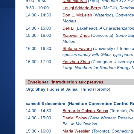
9:00 - 9:30
Neal Madras
(York),
Random 312-Avoi
9:30 - 10:00
Louigi Addario-Berry
(McGill),
Random
14:00 - 14:30
Don L. McLeish
(Waterloo),
Convergen
Models
14:30 - 15:00
Deli Li
(Lakehead),
A Characterizatio
15:30 - 16:00
Xiaowen Zhou
(Concordia),
Some Sup
Motion
16:00 - 16:30
Stefano Favaro
(University of Torino 
species variety with Gibbs-type priors
16:30 - 17:00
Youzhou Zhou
(Zhongnan University 
Large Numbers for Random Energy 
Enseigner l’introduction aux preuves
Org:
Shay Fuchs
et
Jaimal Thind
(Toronto)
samedi 6 décembre (Hamilton Convention Centre: R
14:00 - 14:30
Bernardo Galvao-Sousa
(Toronto),
Pr
14:30 - 15:00
Daniel Solow
(Case Western Reserve 
Be...in My Opinion
15:30 - 16:00
Maria Wesslen
(Toronto),
Connecting 