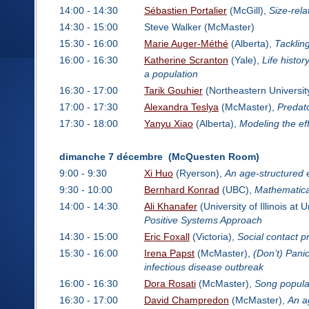
14:00 - 14:30
Sébastien Portalier
(McGill),
Size-rela
14:30 - 15:00
Steve Walker (McMaster)
15:30 - 16:00
Marie Auger-Méthé
(Alberta),
Tacklin
16:00 - 16:30
Katherine Scranton
(Yale),
Life histor
a population
16:30 - 17:00
Tarik Gouhier
(Northeastern Universit
17:00 - 17:30
Alexandra Teslya
(McMaster),
Predato
17:30 - 18:00
Yanyu Xiao
(Alberta),
Modeling the ef
dimanche 7 décembre (McQuesten Room)
9:00 - 9:30
Xi Huo
(Ryerson),
An age-structured 
9:30 - 10:00
Bernhard Konrad
(UBC),
Mathematical
14:00 - 14:30
Ali Khanafer
(University of Illinois a
Positive Systems Approach
14:30 - 15:00
Eric Foxall
(Victoria),
Social contact 
15:30 - 16:00
Irena Papst
(McMaster),
(Don’t) Pani
infectious disease outbreak
16:00 - 16:30
Dora Rosati
(McMaster),
Song popular
16:30 - 17:00
David Champredon
(McMaster),
An a