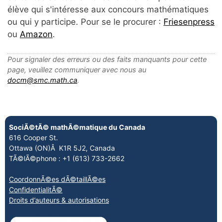
élève qui s'intéresse aux concours mathématiques
ou qui y participe. Pour se le procurer :
Friesenpress
ou
Amazon
.
Pour signaler des erreurs ou des faits manquants pour cette
page, veuillez communiquer avec nous au
docm@smc.math.ca
.
SociÃ©tÃ© mathÃ©matique du Canada
616 Cooper St.
Ottawa (ON)Â K1R 5J2, Canada
TÃ©lÃ©phone : +1 (613) 733-2662
CoordonnÃ©es dÃ©taillÃ©es
ConfidentialitÃ©
Droits d’auteurs & autorisations