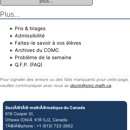
plus...
Plus...
Prix & tirages
Admissibilité
Faites-le savoir à vos élèves
Archives du COMC
Problème de la semaine
Q.F.P. (FAQ)
Pour signaler des erreurs ou des faits manquants pour cette page,
veuillez communiquer avec nous au
docm@smc.math.ca
.
SociÃ©tÃ© mathÃ©matique du Canada
616 Cooper St.
Ottawa (ON)Â K1R 5J2, Canada
TÃ©lÃ©phone : +1 (613) 733-2662