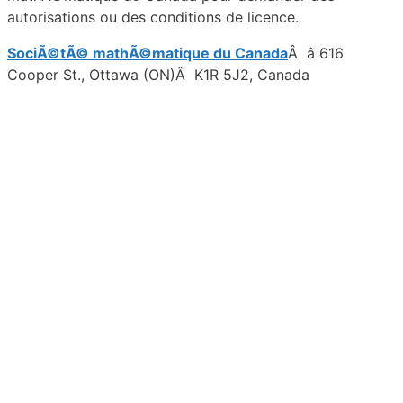
autorisations ou des conditions de licence.
SociÃ©tÃ© mathÃ©matique du Canada
Â â 616
Cooper St., Ottawa (ON)Â K1R 5J2, Canada