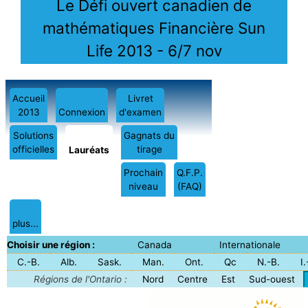
Le Défi ouvert canadien de
mathématiques Financière Sun
Life 2013 - 6/7 nov
Accueil
Livret
2013
Connexion
d'examen
Solutions
Gagnats du
officielles
tirage
Lauréats
Prochain
Q.F.P.
niveau
(FAQ)
plus...
Choisir une région :
Canada
Internationale
C.-B.
Alb.
Sask.
Man.
Ont.
Qc
N.-B.
I
Régions de l'Ontario :
Nord
Centre
Est
Sud-ouest