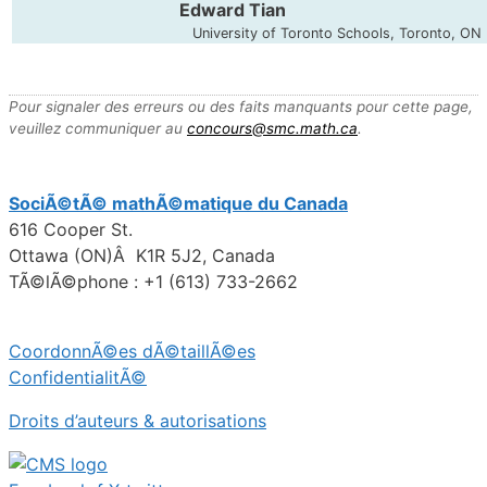
Edward Tian
University of Toronto Schools, Toronto, ON
Pour signaler des erreurs ou des faits manquants pour cette page,
veuillez communiquer au
concours@smc.math.ca
.
SociÃ©tÃ© mathÃ©matique du Canada
616 Cooper St.
Ottawa (ON)Â K1R 5J2, Canada
TÃ©lÃ©phone : +1 (613) 733-2662
CoordonnÃ©es dÃ©taillÃ©es
ConfidentialitÃ©
Droits d’auteurs & autorisations