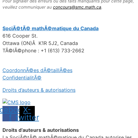
Pour signaler des erreurs ou des faits manquants pour cette page,
veuillez communiquer au
concours@smc.math.ca
.
SociÃ©tÃ© mathÃ©matique du Canada
616 Cooper St.
Ottawa (ON)Â K1R 5J2, Canada
TÃ©lÃ©phone : +1 (613) 733-2662
CoordonnÃ©es dÃ©taillÃ©es
ConfidentialitÃ©
Droits d’auteurs & autorisations
cebook-
X-
f
twitter
Droits d’auteurs & autorisations
La SociÃ©tÃ© mathÃ©matique du Canada autorise les