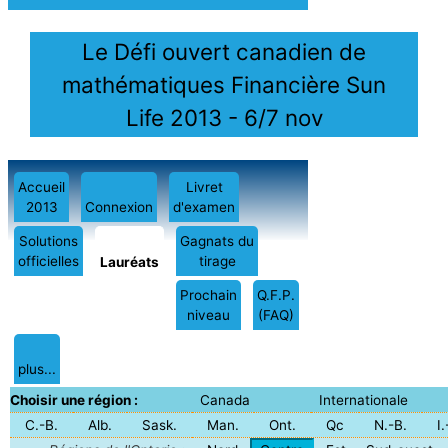
Le Défi ouvert canadien de
mathématiques Financière Sun
Life 2013 - 6/7 nov
Accueil
Livret
2013
Connexion
d'examen
Solutions
Gagnats du
officielles
tirage
Lauréats
Prochain
Q.F.P.
niveau
(FAQ)
plus...
Choisir une région :
Canada
Internationale
C.-B.
Alb.
Sask.
Man.
Ont.
Qc
N.-B.
I