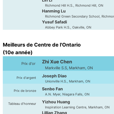
Lin Li
Richmond Hill H.S., Richmond Hill, ON
Hanming Lu
Richmond Green Secondary School, Richmond
Yusuf Safadi
Abbey Park H.S., Oakville, ON
Meilleurs de Centre de l'Ontario
(10e année)
Zhi Xue Chen
Prix d'or
Markville S.S, Markham, ON
Joseph Diao
Prix d'argent
Unionville H.S., Markham, ON
Senbo Fan
Prix de bronze
A.N. Myer, Niagara Falls, ON
Yizhou Huang
Tableau d'honneur
Inspiration Learning Centre, Markham, ON
Lillian Zhang