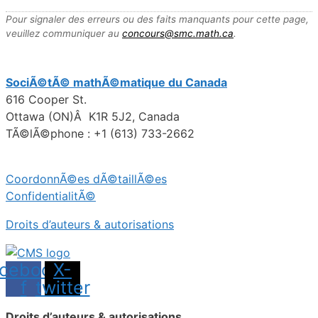
Pour signaler des erreurs ou des faits manquants pour cette page,
veuillez communiquer au
concours@smc.math.ca
.
SociÃ©tÃ© mathÃ©matique du Canada
616 Cooper St.
Ottawa (ON)Â K1R 5J2, Canada
TÃ©lÃ©phone : +1 (613) 733-2662
CoordonnÃ©es dÃ©taillÃ©es
ConfidentialitÃ©
Droits d’auteurs & autorisations
cebook-
X-
f
twitter
Droits d’auteurs & autorisations