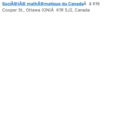
SociÃ©tÃ© mathÃ©matique du Canada
Â â 616
Cooper St., Ottawa (ON)Â K1R 5J2, Canada