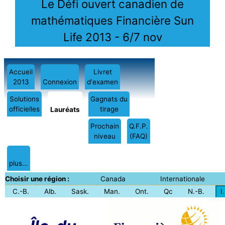
Le Défi ouvert canadien de
mathématiques Financière Sun
Life 2013 - 6/7 nov
Accueil
Livret
2013
Connexion
d'examen
Solutions
Gagnats du
officielles
tirage
Lauréats
Prochain
Q.F.P.
niveau
(FAQ)
plus...
Choisir une région :
Canada
Internationale
C.-B.
Alb.
Sask.
Man.
Ont.
Qc
N.-B.
I