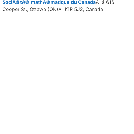
SociÃ©tÃ© mathÃ©matique du Canada
Â â 616
Cooper St., Ottawa (ON)Â K1R 5J2, Canada