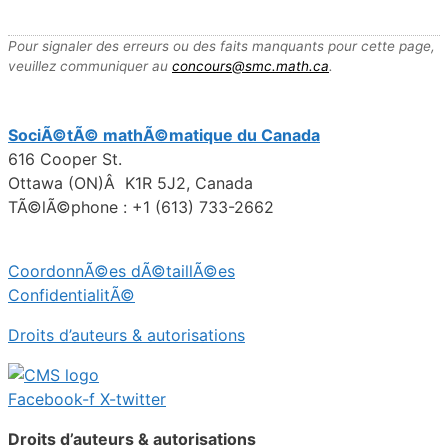
Pour signaler des erreurs ou des faits manquants pour cette page,
veuillez communiquer au
concours@smc.math.ca
.
SociÃ©tÃ© mathÃ©matique du Canada
616 Cooper St.
Ottawa (ON)Â K1R 5J2, Canada
TÃ©lÃ©phone : +1 (613) 733-2662
CoordonnÃ©es dÃ©taillÃ©es
ConfidentialitÃ©
Droits d’auteurs & autorisations
Facebook-f
X-twitter
Droits d’auteurs & autorisations