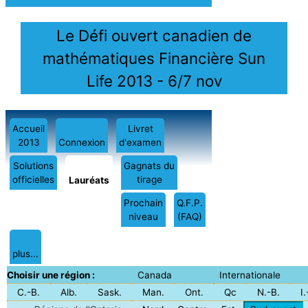
Le Défi ouvert canadien de
mathématiques Financière Sun
Life 2013 - 6/7 nov
Accueil
Livret
2013
Connexion
d'examen
Solutions
Gagnats du
officielles
tirage
Lauréats
Prochain
Q.F.P.
niveau
(FAQ)
plus...
Choisir une région :
Canada
Internationale
C.-B.
Alb.
Sask.
Man.
Ont.
Qc
N.-B.
I