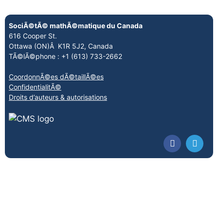
SociÃ©tÃ© mathÃ©matique du Canada
616 Cooper St.
Ottawa (ON)Â K1R 5J2, Canada
TÃ©lÃ©phone : +1 (613) 733-2662
CoordonnÃ©es dÃ©taillÃ©es
ConfidentialitÃ©
Droits d’auteurs & autorisations