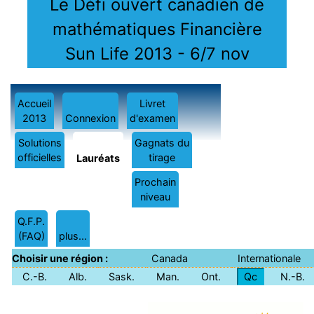
Le Défi ouvert canadien de
mathématiques Financière
Sun Life 2013 - 6/7 nov
Accueil
Livret
2013
Connexion
d'examen
Solutions
Gagnats du
officielles
tirage
Lauréats
Prochain
niveau
Q.F.P.
(FAQ)
plus...
Choisir une région :
Canada
Internationale
C.-B.
Alb.
Sask.
Man.
Ont.
Qc
N.-B.