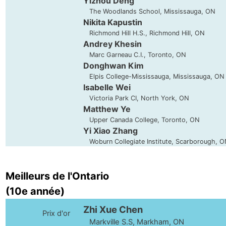
Yizhou Deng
The Woodlands School, Mississauga, ON
Nikita Kapustin
Richmond Hill H.S., Richmond Hill, ON
Andrey Khesin
Marc Garneau C.I., Toronto, ON
Donghwan Kim
Elpis College-Mississauga, Mississauga, ON
Isabelle Wei
Victoria Park CI, North York, ON
Matthew Ye
Upper Canada College, Toronto, ON
Yi Xiao Zhang
Woburn Collegiate Institute, Scarborough, 
Meilleurs de l'Ontario
(10e année)
Zhi Xue Chen
Prix d'or
Markville S.S, Markham, ON