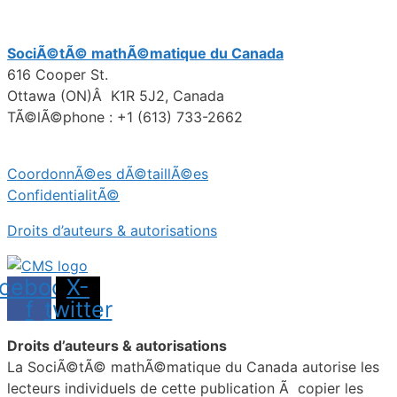
SociÃ©tÃ© mathÃ©matique du Canada
616 Cooper St.
Ottawa (ON)Â K1R 5J2, Canada
TÃ©lÃ©phone : +1 (613) 733-2662
CoordonnÃ©es dÃ©taillÃ©es
ConfidentialitÃ©
Droits d’auteurs & autorisations
cebook-
X-
f
twitter
Droits d’auteurs & autorisations
La SociÃ©tÃ© mathÃ©matique du Canada autorise les
lecteurs individuels de cette publication Ã copier les