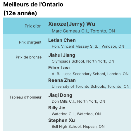
Meilleurs de l'Ontario
(12e année)
Xiaoze(Jerry) Wu
Prix d'or
Marc Garneau C.I., Toronto, ON
Letian Chen
Prix d'argent
Hon. Vincent Massey S. S. , Windsor, ON
Jiahui Jiang
Prix de bronze
Olympiads School, North York, ON
Eilon Lavi
A. B. Lucas Secondary School, London, ON
Reena Zhan
University of Toronto Schools, Toronto, ON
Jiaqi Dong
Tableau d'honneur
Don Mills C.I., North York, ON
Billy Jin
Waterloo C.I., Waterloo, ON
Stephen Xu
Bell High School, Nepean, ON