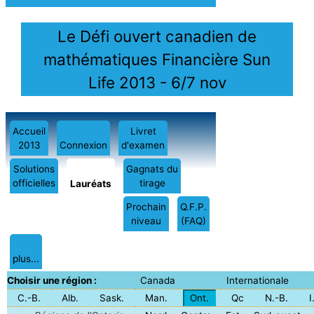
Le Défi ouvert canadien de
mathématiques Financière Sun
Life 2013 - 6/7 nov
Accueil
Livret
2013
Connexion
d'examen
Solutions
Gagnats du
officielles
tirage
Lauréats
Prochain
Q.F.P.
niveau
(FAQ)
plus...
Choisir une région :
Canada
Internationale
C.-B.
Alb.
Sask.
Man.
Ont.
Qc
N.-B.
I