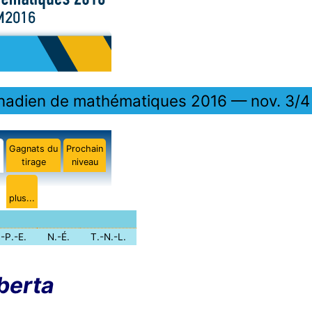
anadien de mathématiques 2016 — nov. 3/4
Gagnats du
Prochain
tirage
niveau
plus...
.-P.-E.
N.-É.
T.-N.-L.
berta