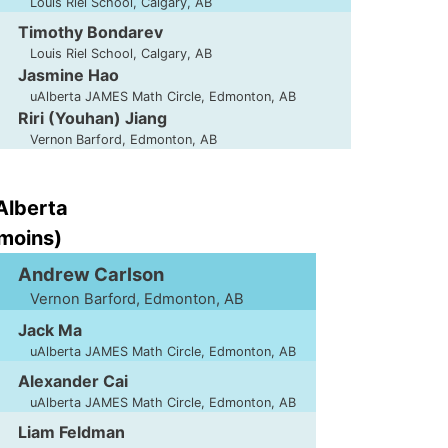
Louis Riel School, Calgary, AB
Timothy Bondarev
Louis Riel School, Calgary, AB
Jasmine Hao
uAlberta JAMES Math Circle, Edmonton, AB
Riri (Youhan) Jiang
Vernon Barford, Edmonton, AB
'Alberta
moins)
Andrew Carlson
Vernon Barford, Edmonton, AB
Jack Ma
uAlberta JAMES Math Circle, Edmonton, AB
Alexander Cai
uAlberta JAMES Math Circle, Edmonton, AB
Liam Feldman