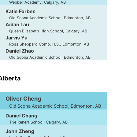
Webber Academy, Calgary, AB
Katie Forbes
Old Scona Academic School, Edmonton, AB
Aidan Lau
Queen Elizabeth High School, Calgary, AB
Jarvis Yu
Ross Sheppard Comp. H.S., Edmonton, AB
Daniel Zhao
Old Scona Academic School, Edmonton, AB
'Alberta
Oliver Cheng
Old Scona Academic School, Edmonton, AB
Daniel Chang
The Renert School, Calgary, AB
John Zheng