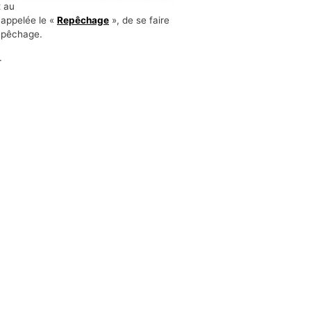
x au
 appelée le «
Repêchage
», de se faire
Repêchage.
.