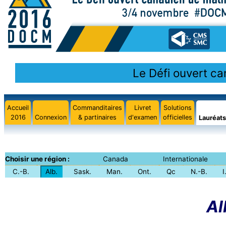
Le Défi ouvert c
Accueil
Commanditaires
Livret
Solutions
2016
Connexion
& partinaires
d'examen
officielles
Lauréats
Choisir une région :
Canada
Internationale
C.-B.
Alb.
Sask.
Man.
Ont.
Qc
N.-B.
I
Al