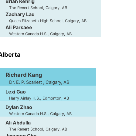
Brian Kehrig
The Renert School, Calgary, AB
Zachary Lau
Queen Elizabeth High School, Calgary, AB
Ali Parsaee
Western Canada H.S., Calgary, AB
'Alberta
Richard Kang
Dr. E. P. Scarlett , Calgary, AB
Lexi Gao
Harry Ainlay H.S., Edmonton, AB
Dylan Zhao
Western Canada H.S., Calgary, AB
Ali Abdulla
The Renert School, Calgary, AB
Jaeyoon Cha