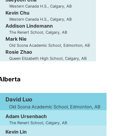
Western Canada H.S., Calgary, AB
Kevin Chu
Western Canada H.S., Calgary, AB
Addison Lindemann
The Renert School, Calgary, AB
Mark Nie
Old Scona Academic School, Edmonton, AB
Rosie Zhao
Queen Elizabeth High School, Calgary, AB
'Alberta
David Luo
Old Scona Academic School, Edmonton, AB
Adam Ursenbach
The Renert School, Calgary, AB
Kevin Lin