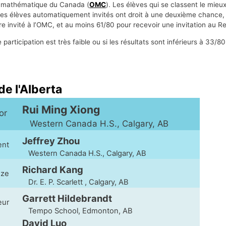
de mathématique du Canada (
OMC
). Les élèves qui se classent le mieu
des élèves automatiquement invités ont droit à une deuxième chance,
être invité à l’OMC, et au moins 61/80 pour recevoir une invitation au 
articipation est très faible ou si les résultats sont inférieurs à 33/80
e l'Alberta
Rui Ming Xiong
'or
Western Canada H.S., Calgary, AB
Jeffrey Zhou
gent
Western Canada H.S., Calgary, AB
Richard Kang
nze
Dr. E. P. Scarlett , Calgary, AB
Garrett Hildebrandt
eur
Tempo School, Edmonton, AB
David Luo