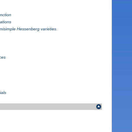
unction
ations
misimple Hessenberg varieties.
nces
ials