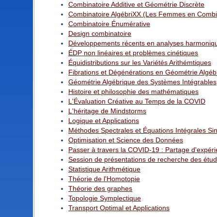
Combinatoire Additive et Géométrie Discrète
Combinatoire AlgébriXX (Les Femmes en Combin
Combinatoire Énumérative
Design combinatoire
Développements récents en analyses harmoniq
ÉDP non linéaires et problèmes cinétiques
Équidistributions sur les Variétés Arithémtiques
Fibrations et Dégénérations en Géométrie Algéb
Géométrie Algébrique des Systèmes Intégrables
Histoire et philosophie des mathématiques
L'Évaluation Créative au Temps de la COVID
L'héritage de Mindstorms
Logique et Applications
Méthodes Spectrales et Équations Intégrales Sin
Optimisation et Science des Données
Passer à travers la COVID-19 : Partage d'expér
Session de présentations de recherche des étud
Statistique Arithmétique
Théorie de l'Homotopie
Théorie des graphes
Topologie Symplectique
Transport Optimal et Applications