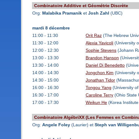
Combinatoire Additive et Géométrie Discrète
Org:
Malabika Pramanik
et
Josh Zahl
(UBC)
mardi 8 décembre
11:00 - 11:30
Orit Raz
(The Hebrew Unive
11:30 - 12:00
Alexia Yavicoli
(University 
12:00 - 12:30
Sophie Stevens
(Johann Ra
13:00 - 13:30
Brandon Hanson
(Universit
13:30 - 14:00
Daniel Di Benedetto
(Univer
14:00 - 14:30
Jongchon Kim
(University o
14:30 - 15:00
Jonathan Tidor
(Massachuse
16:00 - 16:30
Tongou Yang
(University of
16:30 - 17:00
Caroline Terry
(Ohio State 
17:00 - 17:30
Weikun He
(Korea Institut
Combinatoire AlgébriXX (Les Femmes en Combina
Org:
Angele Foley
(Laurier) et
Steph van Willigenb