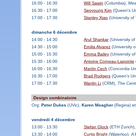
16:00 - 16:30
Will Sawin
(Columbia),
Mea
16:30 - 17:00
Seoyoung Kim
(Queen's Un
17:00 - 17:30
Stanley Xiao
(University of
dimanche 6 décembre
14:00 - 14:30
Arul Shankar
(University of
14:30 - 15:00
Emilia Alvarez
(University of
15:00 - 15:30
Emma Bailey
(University of
15:30 - 16:00
Antoine Comeau-Lapointe
16:00 - 16:30
Martin Cech
(Concordia Uni
16:30 - 17:00
Brad Rodgers
(Queen's Uni
17:00 - 17:30
Wanlin Li
(CRM),
The Centr
Design combinatoire
Org:
Peter Dukes
(UVic),
Karen Meagher
(Regina) e
vendredi 4 décembre
13:00 - 13:30
Stefan Glock
(ETH Zurich)
13:30 - 14:00
Curtis Bright
(Waterloo),
A 