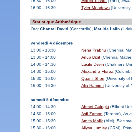
15:30 - 16:00
Marco Tosato
(York),
Multi
16:00 - 16:30
Tyler Meadows
(University
Statistique Arithmétique
Org:
Chantal David
(Concordia),
Matilde Lalin
(UdeM
vendredi 4 décembre
13:00 - 13:30
Neha Prabhu
(Chennai Math
13:30 - 14:00
Anup Dixit
(Chennai Mathema
14:00 - 14:30
Lucile Devin
(Chalmers Univ
14:30 - 15:00
Alexandra Florea
(Columbia
15:30 - 16:00
Quanli Shen
(University of
16:00 - 16:30
Alia Hamieh
(University of 
samedi 5 décembre
14:00 - 14:30
Ahmet Guloglu
(Bilkent Uni
14:30 - 15:00
Asif Zaman
(Toronto),
An a
15:00 - 15:30
Amita Malik
(AIM),
Bias sta
15:30 - 16:00
Allysa Lumley
(CRM),
Prime