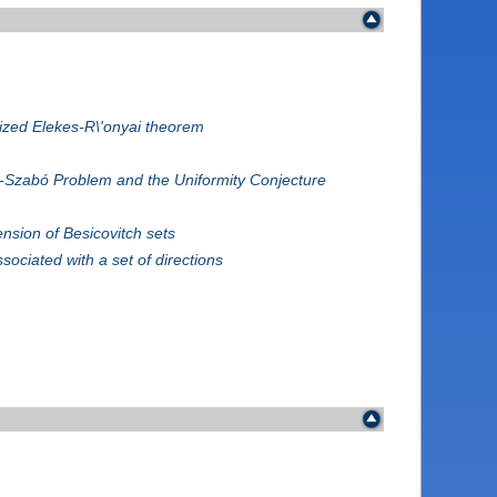
ized Elekes-R\'onyai theorem
-Szabó Problem and the Uniformity Conjecture
ension of Besicovitch sets
ociated with a set of directions