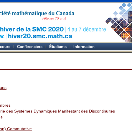
-cours
Conférenciers
Étudiants
Information
ques
ombres
orie des Systèmes Dynamiques Manifestant des Discontinuités
es
Non) Commutative