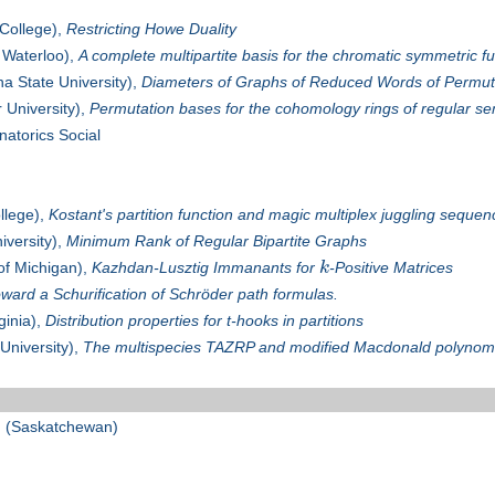
College),
Restricting Howe Duality
f Waterloo),
A complete multipartite basis for the chromatic symmetric f
a State University),
Diameters of Graphs of Reduced Words of Permut
University),
Permutation bases for the cohomology rings of regular se
atorics Social
llege),
Kostant's partition function and magic multiplex juggling seque
iversity),
Minimum Rank of Regular Bipartite Graphs
of Michigan),
Kazhdan-Lusztig Immanants for
k
-Positive Matrices
ward a Schurification of Schröder path formulas.
ginia),
Distribution properties for t-hooks in partitions
University),
The multispecies TAZRP and modified Macdonald polynom
n
(Saskatchewan)