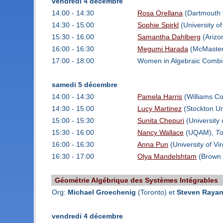
vendredi 4 décembre
14:00 - 14:30
Rosa Orellana
(Dartmouth 
14:30 - 15:00
Sophie Spirkl
(University o
15:30 - 16:00
Samantha Dahlberg
(Arizon
16:00 - 16:30
Megumi Harada
(McMaster 
17:00 - 18:00
Women in Algebraic Combin
samedi 5 décembre
14:00 - 14:30
Pamela Harris
(Williams Co
14:30 - 15:00
Lucy Martinez
(Stockton Un
15:00 - 15:30
Sunita Chepuri
(University 
15:30 - 16:00
Nancy Wallace
(UQAM),
To
16:00 - 16:30
Anna Pun
(University of Vir
16:30 - 17:00
Olya Mandelshtam
(Brown 
Géométrie Algébrique des Systèmes Intégrables
Org:
Michael Groechenig
(Toronto) et
Steven Raya
vendredi 4 décembre