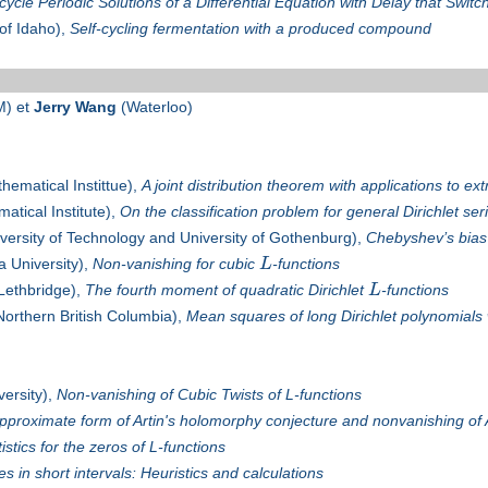
-cycle Periodic Solutions of a Differential Equation with Delay that Switc
 of Idaho),
Self-cycling fermentation with a produced compound
) et
Jerry Wang
(Waterloo)
ematical Instittue),
A joint distribution theorem with applications to ext
tical Institute),
On the classification problem for general Dirichlet ser
ersity of Technology and University of Gothenburg),
Chebyshev’s bias
 University),
Non-vanishing for cubic
L
-functions
 Lethbridge),
The fourth moment of quadratic Dirichlet
L
-functions
Northern British Columbia),
Mean squares of long Dirichlet polynomials w
versity),
Non-vanishing of Cubic Twists of L-functions
pproximate form of Artin's holomorphy conjecture and nonvanishing of A
tistics for the zeros of L-functions
s in short intervals: Heuristics and calculations