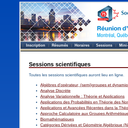
Inscription
Résumés
Horaires
Sessions
Mini
Sessions scientifiques
Toutes les sessions scientifiques auront lieu en ligne.
Algèbres d'opérateur, (semi)groupes et dynami
Analyse Discrète
Analyse Variationnelle : Théorie et Applications
Applications des Probabilités en Théorie des N
Applications et Avancées Récentes dans la Thé
Approche Calculatoire aux Groupes Arithmétiqu
Biomathématiques
Catégories Dérivées et Géométrie Algébrique (