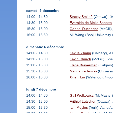
samedi 5 décembre
14:00 - 14:30
Stacey Smith?
(Ottawa),
Us
14:30 - 15:00
Everaldo de Mello Bonotto
15:30 - 16:00
Gabriel Duchesne
(McGill)
16:00 - 16:30
Aili Wang (Baoji University
dimanche 6 décembre
14:00 - 14:30
Kexue Zhang
(Calgary),
A 
14:30 - 15:00
Kevin Church
(McGill),
Spec
15:00 - 15:30
Elena Braverman
(Calgary
15:30 - 16:00
Marcia Federson
(Universi
16:00 - 16:30
Xinzhi Liu
(Waterloo),
Impul
lundi 7 décembre
14:00 - 14:30
Gail Wolkowicz
(McMaster
14:30 - 15:00
Frithjof Lutscher
(Ottawa),
15:00 - 15:30
Iain Moyles
(York),
A model