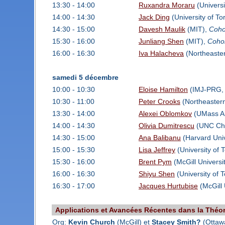
13:30 - 14:00
Ruxandra Moraru
(Universi
14:00 - 14:30
Jack Ding
(University of To
14:30 - 15:00
Davesh Maulik
(MIT),
Coho
15:30 - 16:00
Junliang Shen
(MIT),
Coho
16:00 - 16:30
Iva Halacheva
(Northeaster
samedi 5 décembre
10:00 - 10:30
Eloise Hamilton
(IMJ-PRG, U
10:30 - 11:00
Peter Crooks
(Northeastern
13:30 - 14:00
Alexei Oblomkov
(UMass A
14:00 - 14:30
Olivia Dumitrescu
(UNC Cha
14:30 - 15:00
Ana Balibanu
(Harvard Univ
15:00 - 15:30
Lisa Jeffrey
(University of 
15:30 - 16:00
Brent Pym
(McGill Universi
16:00 - 16:30
Shiyu Shen
(University of 
16:30 - 17:00
Jacques Hurtubise
(McGill 
Applications et Avancées Récentes dans la Théo
Org:
Kevin Church
(McGill) et
Stacey Smith?
(Ottaw