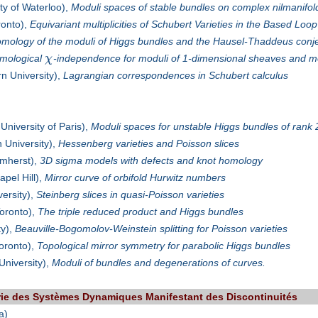
ty of Waterloo),
Moduli spaces of stable bundles on complex nilmanifol
ronto),
Equivariant multiplicities of Schubert Varieties in the Based Loo
mology of the moduli of Higgs bundles and the Hausel-Thaddeus conj
mological
χ
-independence for moduli of 1-dimensional sheaves and mo
n University),
Lagrangian correspondences in Schubert calculus
niversity of Paris),
Moduli spaces for unstable Higgs bundles of rank 
 University),
Hessenberg varieties and Poisson slices
mherst),
3D sigma models with defects and knot homology
pel Hill),
Mirror curve of orbifold Hurwitz numbers
ersity),
Steinberg slices in quasi-Poisson varieties
Toronto),
The triple reduced product and Higgs bundles
ty),
Beauville-Bogomolov-Weinstein splitting for Poisson varieties
Toronto),
Topological mirror symmetry for parabolic Higgs bundles
University),
Moduli of bundles and degenerations of curves.
rie des Systèmes Dynamiques Manifestant des Discontinuités
a)