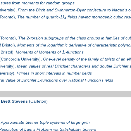
sures from moments for random groups
iversity),
From the Birch and Swinnerton-Dyer conjecture to Nagao's c
 Toronto),
The number of quartic-
D
fields having monogenic cubic res
4
 Toronto),
The 2-torsion subgroups of the class groups in families of cub
 Bristol),
Moments of the logarithmic derivative of characteristic polyn
 Bristol),
Moments of Moments of
L
-functions
(Concordia University),
One-level density of the family of twists of an ell
versity),
Mean values of real Dirichlet characters and double Dirichlet 
versity),
Primes in short intervals in number fields
al Value of Dirichlet L-functions over Rational Function Fields
t
Brett Stevens
(Carleton)
,
Approximate Steiner triple systems of large girth
Resolution of Lam's Problem via Satisfiability Solvers