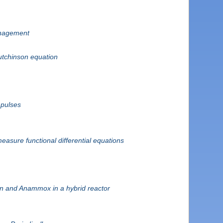
anagement
utchinson equation
mpulses
measure functional differential equations
tion and Anammox in a hybrid reactor