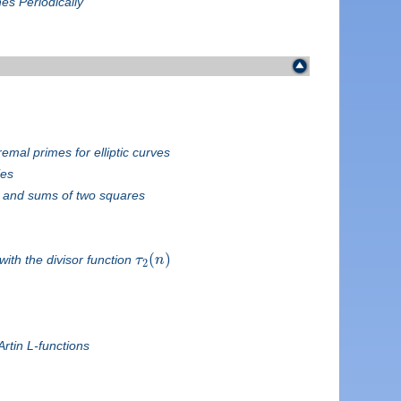
hes Periodically
remal primes for elliptic curves
ies
 and sums of two squares
(
)
ith the divisor function
τ
n
2
rtin L-functions