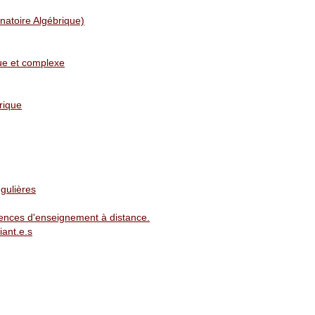
atoire Algébrique)
ue et complexe
rique
gulières
iences d'enseignement à distance.
iant.e.s