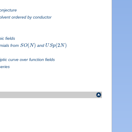
onjecture
olvent ordered by conductor
ic fields
(
)
(
2
)
omials from
S
O
N
and
U
S
p
N
iptic curve over function fields
series