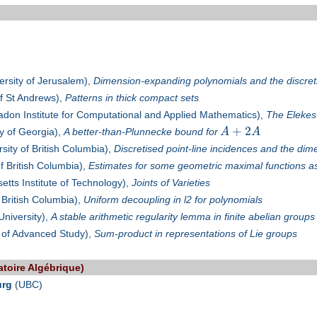
rsity of Jerusalem),
Dimension-expanding polynomials and the discret
of St Andrews),
Patterns in thick compact sets
don Institute for Computational and Applied Mathematics),
The Elekes
+
2
y of Georgia),
A better-than-Plunnecke bound for
A
A
sity of British Columbia),
Discretised point-line incidences and the dim
f British Columbia),
Estimates for some geometric maximal functions ass
tts Institute of Technology),
Joints of Varieties
 British Columbia),
Uniform decoupling in l2 for polynomials
University),
A stable arithmetic regularity lemma in finite abelian groups
e of Advanced Study),
Sum-product in representations of Lie groups
toire Algébrique)
urg
(UBC)