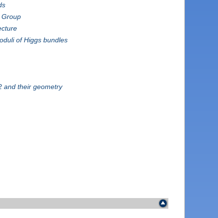
ds
p Group
ecture
duli of Higgs bundles
2 and their geometry