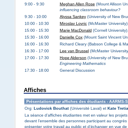
9:00 - 9:30
Meghan Allen Rose
(Mount Allison Uni
influencing classroom behaviour?
9:30 - 10:00
Alyssa Sankey
(University of New Bru
10:00 - 10:30
Miroslav Lovric
(McMaster University)
15:00 - 15:30
Marie MacDonald
(Cornell University)
15:30 - 16:00
Danielle Cox
(Mount Saint Vincent Uni
16:00 - 16:30
Richard Cleary (Babson College & Mat
16:30 - 17:00
Lee van Brussel
(McMaster Universit
17:00 - 17:30
Hope Alderson
(University of New Bru
Engineering Mathematics
17:30 - 18:00
General Discussion
Affiches
Présentations par affiches des étudiants - AARMS-
Org:
Ludovick Bouthat
(Université Laval) et
Kate Treti
La séance d’affiches étudiantes met en valeur les proje
devant l’ensemble des personnes participant au congrès d
présenter votre travail au public et d’échanger en vue de 