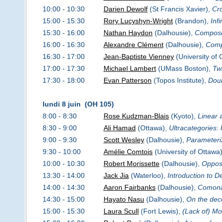
10:00 - 10:30
Darien Dewolf
(St Francis Xavier),
Cro
15:00 - 15:30
Rory Lucyshyn-Wright
(Brandon),
Inf
15:30 - 16:00
Nathan Haydon
(Dalhousie),
Composit
16:00 - 16:30
Alexandre Clément
(Dalhousie),
Compl
16:30 - 17:00
Jean-Baptiste Vienney
(University of 
17:00 - 17:30
Michael Lambert
(UMass Boston),
Tw
17:30 - 18:00
Evan Patterson
(Topos Institute),
Doub
lundi 8 juin (OH 105)
8:00 - 8:30
Rose Kudzman-Blais
(Kyoto),
Linear 
8:30 - 9:00
Ali Hamad
(Ottawa),
Ultracategories:
9:00 - 9:30
Scott Wesley
(Dalhousie),
Parameteri
9:30 - 10:00
Amélie Comtois
(University of Ottawa
10:00 - 10:30
Robert Morissette
(Dalhousie),
Opposi
13:30 - 14:00
Jack Jia
(Waterloo),
Introduction to D
14:00 - 14:30
Aaron Fairbanks
(Dalhousie),
Comona
14:30 - 15:00
Hayato Nasu
(Dalhousie),
On the dec
15:00 - 15:30
Laura Scull
(Fort Lewis),
(Lack of) Mo