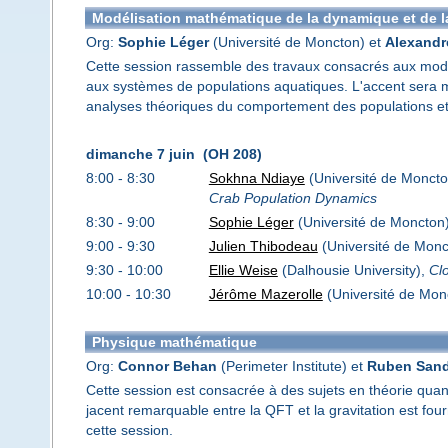
Modélisation mathématique de la dynamique et de l
Org:
Sophie Léger
(Université de Moncton) et
Alexandr
Cette session rassemble des travaux consacrés aux modè
aux systèmes de populations aquatiques. L'accent sera m
analyses théoriques du comportement des populations e
dimanche 7 juin (OH 208)
8:00 - 8:30
Sokhna Ndiaye
(Université de Monct
Crab Population Dynamics
8:30 - 9:00
Sophie Léger
(Université de Moncton
9:00 - 9:30
Julien Thibodeau
(Université de Monc
9:30 - 10:00
Ellie Weise
(Dalhousie University),
Clo
10:00 - 10:30
Jérôme Mazerolle
(Université de Mon
Physique mathématique
Org:
Connor Behan
(Perimeter Institute) et
Ruben San
Cette session est consacrée à des sujets en théorie quan
jacent remarquable entre la QFT et la gravitation est fou
cette session.