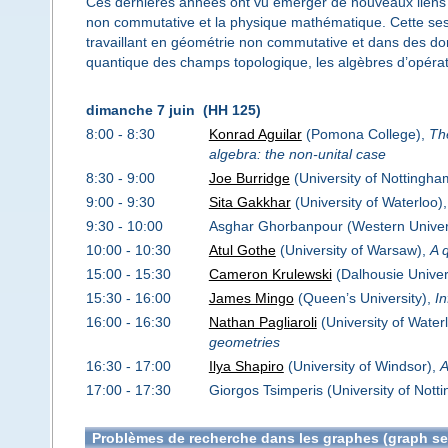
Ces dernières années ont vu émerger de nouveaux liens p
non commutative et la physique mathématique. Cette sessi
travaillant en géométrie non commutative et dans des dom
quantique des champs topologique, les algèbres d’opérateu
dimanche 7 juin (HH 125)
8:00 - 8:30
Konrad Aguilar
(Pomona College),
Th
algebra: the non-unital case
8:30 - 9:00
Joe Burridge
(University of Nottingha
9:00 - 9:30
Sita Gakkhar
(University of Waterloo)
9:30 - 10:00
Asghar Ghorbanpour (Western Univer
10:00 - 10:30
Atul Gothe
(University of Warsaw),
A 
15:00 - 15:30
Cameron Krulewski
(Dalhousie Univer
15:30 - 16:00
James Mingo
(Queen’s University),
In
16:00 - 16:30
Nathan Pagliaroli
(University of Water
geometries
16:30 - 17:00
Ilya Shapiro
(University of Windsor),
A
17:00 - 17:30
Giorgos Tsimperis (University of Nott
Problèmes de recherche dans les graphes (graph se