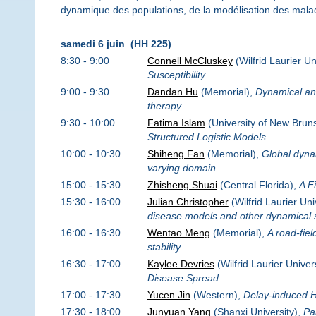
dynamique des populations, de la modélisation des malad
samedi 6 juin (HH 225)
8:30 - 9:00
Connell McCluskey
(Wilfrid Laurier Un
Susceptibility
9:00 - 9:30
Dandan Hu
(Memorial),
Dynamical ana
therapy
9:30 - 10:00
Fatima Islam
(University of New Brun
Structured Logistic Models.
10:00 - 10:30
Shiheng Fan
(Memorial),
Global dynam
varying domain
15:00 - 15:30
Zhisheng Shuai
(Central Florida),
A F
15:30 - 16:00
Julian Christopher
(Wilfrid Laurier Uni
disease models and other dynamical
16:00 - 16:30
Wentao Meng
(Memorial),
A road-fie
stability
16:30 - 17:00
Kaylee Devries
(Wilfrid Laurier Univer
Disease Spread
17:00 - 17:30
Yucen Jin
(Western),
Delay-induced Ho
17:30 - 18:00
Junyuan Yang
(Shanxi University),
Pa