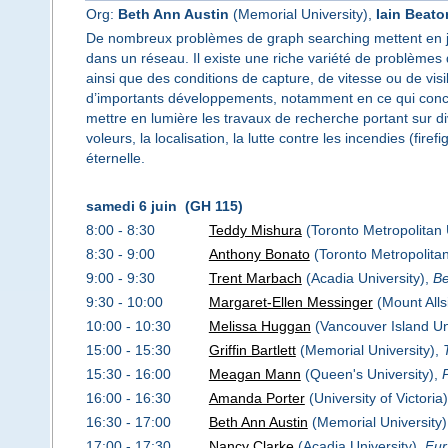
Org:
Beth Ann Austin
(Memorial University),
Iain Beato
De nombreux problèmes de graph searching mettent en je
dans un réseau. Il existe une riche variété de problèmes 
ainsi que des conditions de capture, de vitesse ou de vi
d’importants développements, notamment en ce qui concer
mettre en lumière les travaux de recherche portant sur d
voleurs, la localisation, la lutte contre les incendies (fi
éternelle.
samedi 6 juin (GH 115)
8:00 - 8:30
Teddy Mishura
(Toronto Metropolitan 
8:30 - 9:00
Anthony Bonato
(Toronto Metropolitan
9:00 - 9:30
Trent Marbach
(Acadia University),
Be
9:30 - 10:00
Margaret-Ellen Messinger
(Mount Alls
10:00 - 10:30
Melissa Huggan
(Vancouver Island Un
15:00 - 15:30
Griffin Bartlett
(Memorial University),
15:30 - 16:00
Meagan Mann
(Queen's University),
16:00 - 16:30
Amanda Porter
(University of Victoria
16:30 - 17:00
Beth Ann Austin
(Memorial University
17:00 - 17:30
Nancy Clarke
(Acadia University),
Fur