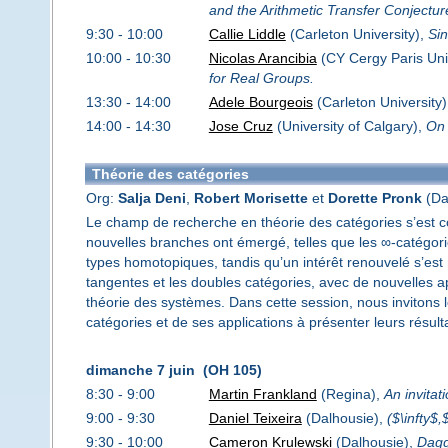
and the Arithmetic Transfer Conjectur
9:30 - 10:00
Callie Liddle
(Carleton University),
Sin
10:00 - 10:30
Nicolas Arancibia
(CY Cergy Paris Univ
for Real Groups.
13:30 - 14:00
Adele Bourgeois
(Carleton University
14:00 - 14:30
Jose Cruz
(University of Calgary),
On 
Théorie des catégories
Org:
Salja Deni
,
Robert Morisette
et
Dorette Pronk
(Dal
Le champ de recherche en théorie des catégories s’est c
nouvelles branches ont émergé, telles que les ∞-catégorie
types homotopiques, tandis qu’un intérêt renouvelé s’es
tangentes et les doubles catégories, avec de nouvelles a
théorie des systèmes. Dans cette session, nous invitons 
catégories et de ses applications à présenter leurs résult
dimanche 7 juin (OH 105)
8:30 - 9:00
Martin Frankland
(Regina),
An invitat
9:00 - 9:30
Daniel Teixeira
(Dalhousie),
($\infty$,
9:30 - 10:00
Cameron Krulewski
(Dalhousie),
Dagg