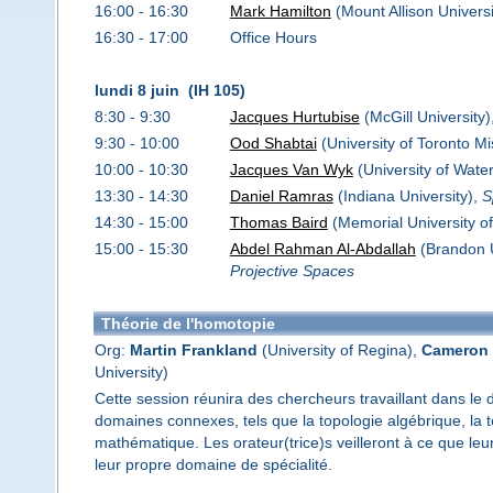
16:00 - 16:30
Mark Hamilton
(Mount Allison Universi
16:30 - 17:00
Office Hours
lundi 8 juin (IH 105)
8:30 - 9:30
Jacques Hurtubise
(McGill University)
9:30 - 10:00
Ood Shabtai
(University of Toronto M
10:00 - 10:30
Jacques Van Wyk
(University of Wate
13:30 - 14:30
Daniel Ramras
(Indiana University),
S
14:30 - 15:00
Thomas Baird
(Memorial University o
15:00 - 15:30
Abdel Rahman Al-Abdallah
(Brandon U
Projective Spaces
Théorie de l'homotopie
Org:
Martin Frankland
(University of Regina),
Cameron 
University)
Cette session réunira des chercheurs travaillant dans le 
domaines connexes, tels que la topologie algébrique, la 
mathématique. Les orateur(trice)s veilleront à ce que leu
leur propre domaine de spécialité.