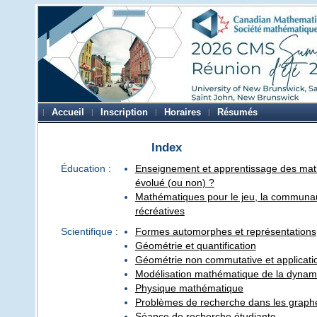
Accueil
Inscription
Horaires
Résumés
Index
Éducation :
Enseignement et apprentissage des math
évolué (ou non) ?
Mathématiques pour le jeu, la communaut
récréatives
Scientifique :
Formes automorphes et représentations
Géométrie et quantification
Géométrie non commutative et applicati
Modélisation mathématique de la dynami
Physique mathématique
Problèmes de recherche dans les graph
Séance de recherche étudiante