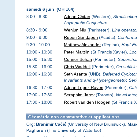
samedi 6 juin (OH 104)
8:00 - 8:30
Adrian Chitan
(Western),
Stratificat
Asymptotic Conjecture
8:30 - 9:00
Wenjun Niu
(Perimeter),
Line operato
9:00 - 9:30
Ruben Sandapen
(Acadia),
Conformal 
9:30 - 10:00
Matthew Alexander
(Regina),
Hopf-Fr
10:00 - 10:30
Peter Marzlin
(St Francis Xavier),
Loc
15:00 - 15:30
Connor Behan
(Perimeter),
Superchar
15:30 - 16:00
Chris Waddell
(Perimeter),
On sufficie
16:00 - 16:30
Seth Asante
(UNB),
Deferred Cycloto
Invariants and q-Hypergeometric Seri
16:30 - 17:00
Adrian Lopez Raven
(Perimeter),
Cate
17:00 - 17:30
Seraphim Jarov
(Toronto),
Novel inte
17:30 - 18:00
Robert van den Hoogen
(St Francis X
Géométrie non commutative et applications
Org:
Branimir Ćaćić
(University of New Brunswick),
Maso
Pagliaroli
(The University of Waterloo)