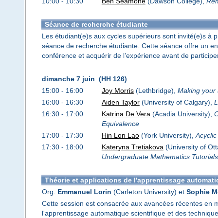
10:00 - 10:30
Ben Seamone
(Dawson College),
Rem
Séance de recherche étudiante
Les étudiant(e)s aux cycles supérieurs sont invité(e)s à 
séance de recherche étudiante. Cette séance offre un en
conférence et acquérir de l’expérience avant de particip
dimanche 7 juin (HH 126)
15:00 - 16:00
Joy Morris
(Lethbridge),
Making your 
16:00 - 16:30
Aiden Taylor
(University of Calgary),
L
16:30 - 17:00
Katrina De Vera
(Acadia University),
C
Equivalence
17:00 - 17:30
Hin Lon Lao
(York University),
Acyclic
17:30 - 18:00
Kateryna Tretiakova
(University of Ot
Undergraduate Mathematics Tutorials
Théorie et applications de l'apprentissage automati
Org:
Emmanuel Lorin
(Carleton University) et
Sophie M
Cette session est consacrée aux avancées récentes en ma
l'apprentissage automatique scientifique et des techniq