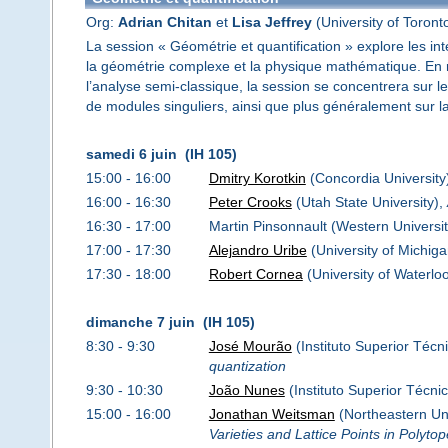
Org:
Adrian Chitan
et
Lisa Jeffrey
(University of Toront
La session « Géométrie et quantification » explore les i
la géométrie complexe et la physique mathématique. En ré
l’analyse semi-classique, la session se concentrera sur 
de modules singuliers, ainsi que plus généralement sur 
samedi 6 juin (IH 105)
15:00 - 16:00
Dmitry Korotkin
(Concordia University
16:00 - 16:30
Peter Crooks
(Utah State University),
16:30 - 17:00
Martin Pinsonnault (Western Universit
17:00 - 17:30
Alejandro Uribe
(University of Michig
17:30 - 18:00
Robert Cornea
(University of Waterlo
dimanche 7 juin (IH 105)
8:30 - 9:30
José Mourão
(Instituto Superior Técn
quantization
9:30 - 10:30
João Nunes
(Instituto Superior Técni
15:00 - 16:00
Jonathan Weitsman
(Northeastern Uni
Varieties and Lattice Points in Polyto