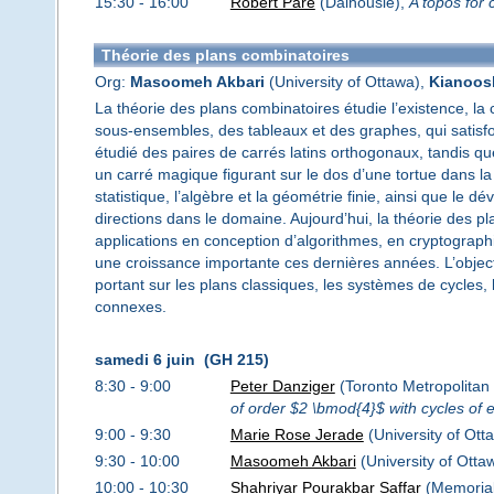
15:30 - 16:00
Robert Paré
(Dalhousie),
A topos for 
Théorie des plans combinatoires
Org:
Masoomeh Akbari
(University of Ottawa),
Kianoos
La théorie des plans combinatoires étudie l’existence, la c
sous-ensembles, des tableaux et des graphes, qui satisfon
étudié des paires de carrés latins orthogonaux, tandis qu
un carré magique figurant sur le dos d’une tortue dans la
statistique, l’algèbre et la géométrie finie, ainsi que l
directions dans le domaine. Aujourd’hui, la théorie des p
applications en conception d’algorithmes, en cryptographi
une croissance importante ces dernières années. L’objecti
portant sur les plans classiques, les systèmes de cycles, 
connexes.
samedi 6 juin (GH 215)
8:30 - 9:00
Peter Danziger
(Toronto Metropolitan 
of order $2 \bmod{4}$ with cycles of 
9:00 - 9:30
Marie Rose Jerade
(University of Ott
9:30 - 10:00
Masoomeh Akbari
(University of Otta
10:00 - 10:30
Shahriyar Pourakbar Saffar
(Memorial