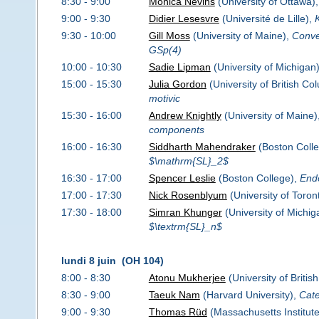
8:30 - 9:00
Monica Nevins
(University of Ottawa)
9:00 - 9:30
Didier Lesesvre
(Université de Lille),
9:30 - 10:00
Gill Moss
(University of Maine),
Conve
GSp(4)
10:00 - 10:30
Sadie Lipman
(University of Michigan
15:00 - 15:30
Julia Gordon
(University of British Co
motivic
15:30 - 16:00
Andrew Knightly
(University of Maine)
components
16:00 - 16:30
Siddharth Mahendraker
(Boston Coll
$\mathrm{SL}_2$
16:30 - 17:00
Spencer Leslie
(Boston College),
End
17:00 - 17:30
Nick Rosenblyum
(University of Toron
17:30 - 18:00
Simran Khunger
(University of Michig
$\textrm{SL}_n$
lundi 8 juin (OH 104)
8:00 - 8:30
Atonu Mukherjee
(University of Briti
8:30 - 9:00
Taeuk Nam
(Harvard University),
Cate
9:00 - 9:30
Thomas Rüd
(Massachusetts Institut