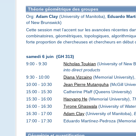
Théorie géométrique des groupes
Org:
Adam Clay
(University of Manitoba),
Eduardo Mart
of New Brunswick)
Cette session met l’accent sur les avancées récentes dan
combinatoires, géométriques, topologiques, algorithmique
forte proportion de chercheuses et chercheurs en début 
samedi 6 juin (GH 313)
9:00 - 9:30
Nicholas Toukian
(University of New 
into direct products
9:30 - 10:00
Diana Vizcaino
(Memorial University)
10:00 - 10:30
Jean Pierre Mutanguha
(McGill Univer
15:00 - 15:30
Catherine Pfaff (Queens University)
15:30 - 16:00
Haoyang He
(Memorial University),
T
16:00 - 16:30
Tyrone Ghaswala
(University of Water
16:30 - 17:00
Adam Clay
(University of Manitoba),
B
17:00 - 17:30
Eduardo Martínez-Pedroza (Memorial 
Géométrie et quantification