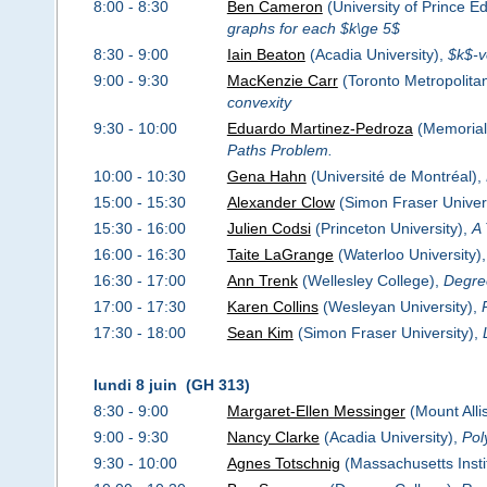
8:00 - 8:30
Ben Cameron
(University of Prince E
graphs for each $k\ge 5$
8:30 - 9:00
Iain Beaton
(Acadia University),
$k$-v
9:00 - 9:30
MacKenzie Carr
(Toronto Metropolitan
convexity
9:30 - 10:00
Eduardo Martinez-Pedroza
(Memorial 
Paths Problem.
10:00 - 10:30
Gena Hahn
(Université de Montréal),
15:00 - 15:30
Alexander Clow
(Simon Fraser Univer
15:30 - 16:00
Julien Codsi
(Princeton University),
A 
16:00 - 16:30
Taite LaGrange
(Waterloo University)
16:30 - 17:00
Ann Trenk
(Wellesley College),
Degree
17:00 - 17:30
Karen Collins
(Wesleyan University),
17:30 - 18:00
Sean Kim
(Simon Fraser University),
lundi 8 juin (GH 313)
8:30 - 9:00
Margaret-Ellen Messinger
(Mount Alli
9:00 - 9:30
Nancy Clarke
(Acadia University),
Pol
9:30 - 10:00
Agnes Totschnig
(Massachusetts Insti