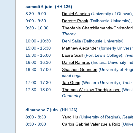
samedi 6 juin (HH 126)
8:30 - 9:00
Daniel Almeida
(University of Ottawa)
9:00 - 9:30
Dorette Pronk
(Dalhousie University),
9:30 - 10:00
Theofanis Chatzidiamantis-Christofori
Theory
10:00 - 10:30
Deni Salja (Dalhousie University)
15:00 - 15:30
Matthew Alexander
(formerly Universi
15:30 - 16:00
Laura Scull
(Fort Lewis College),
Twis
16:00 - 16:30
Daniel Ramras
(Indiana University In
16:30 - 17:00
Shashen Gounden
(University of Reg
ideal rings
17:00 - 17:30
Tao Gong
(Western University),
Toric
17:30 - 18:00
Thomas Wilskow Thorbjørnsen
(Weste
Geometry
dimanche 7 juin (HH 126)
8:00 - 8:30
Yang Hu
(University of Regina),
Reali
8:30 - 9:00
Carlos Gabriel Valenzuela Ruiz
(Unive