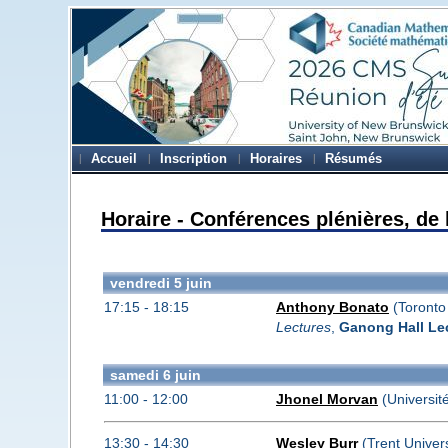
Accueil
Inscription
Horaires
Résumés
Horaire - Conférences plénières, de 
vendredi 5 juin
17:15 - 18:15
Anthony Bonato
(Toronto 
Lectures
,
Ganong Hall Le
samedi 6 juin
11:00 - 12:00
Jhonel Morvan
(Université
13:30 - 14:30
Wesley Burr
(Trent Univer