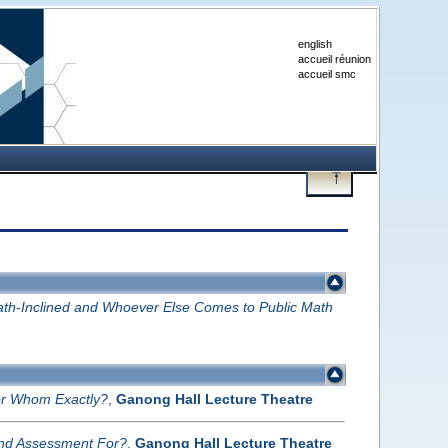
english
accueil réunion
accueil smc
th-Inclined and Whoever Else Comes to Public Math
or Whom Exactly?
,
Ganong Hall Lecture Theatre
nd Assessment For?
,
Ganong Hall Lecture Theatre