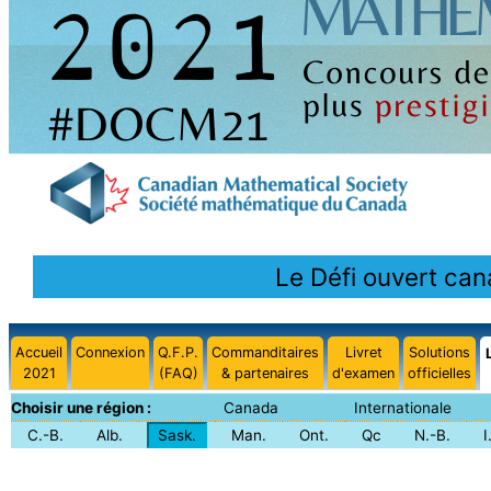
Le Défi ouvert ca
Accueil
Connexion
Q.F.P.
Commanditaires
Livret
Solutions
2021
(FAQ)
& partenaires
d'examen
officielles
Choisir une région :
Canada
Internationale
C.-B.
Alb.
Sask.
Man.
Ont.
Qc
N.-B.
I