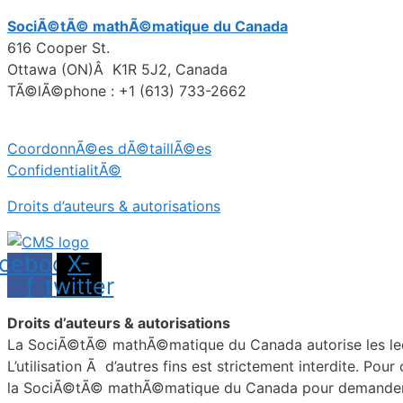
SociÃ©tÃ© mathÃ©matique du Canada
616 Cooper St.
Ottawa (ON)Â K1R 5J2, Canada
TÃ©lÃ©phone : +1 (613) 733-2662
CoordonnÃ©es dÃ©taillÃ©es
ConfidentialitÃ©
Droits d’auteurs & autorisations
cebook-
X-
f
twitter
Droits d’auteurs & autorisations
La SociÃ©tÃ© mathÃ©matique du Canada autorise les lecteu
L’utilisation Ã d’autres fins est strictement interdite. Pou
la SociÃ©tÃ© mathÃ©matique du Canada pour demander de