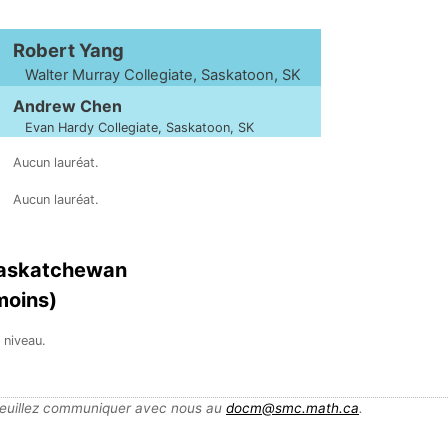
Robert Yang
Walter Murray Collegiate, Saskatoon, SK
Andrew Chen
Evan Hardy Collegiate, Saskatoon, SK
Aucun lauréat.
Aucun lauréat.
Saskatchewan
moins)
 niveau.
 veuillez communiquer avec nous au
docm@smc.math.ca
.