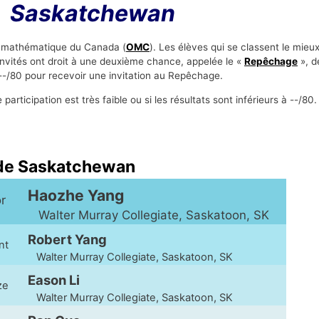
Saskatchewan
de mathématique du Canada (
OMC
). Les élèves qui se classent le mie
nvités ont droit à une deuxième chance, appelée le «
Repêchage
», d
s --/80 pour recevoir une invitation au Repêchage.
articipation est très faible ou si les résultats sont inférieurs à --/80.
de Saskatchewan
Haozhe Yang
or
Walter Murray Collegiate, Saskatoon, SK
Robert Yang
ent
Walter Murray Collegiate, Saskatoon, SK
Eason Li
nze
Walter Murray Collegiate, Saskatoon, SK