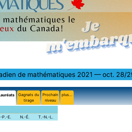
nadien de mathématiques 2021 — oct. 28/2
Gagnats du
Prochain
plus...
Lauréats
tirage
niveau
.-P.-E.
N.-É.
T.-N.-L.