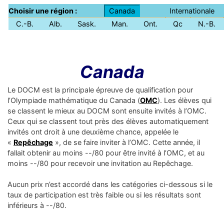
Choisir une région :
Canada
Internationale
C.-B.
Alb.
Sask.
Man.
Ont.
Qc
N.-B.
Canada
Le DOCM est la principale épreuve de qualification pour
l’Olympiade mathématique du Canada (
OMC
). Les élèves qui
se classent le mieux au DOCM sont ensuite invités à l’OMC.
Ceux qui se classent tout près des élèves automatiquement
invités ont droit à une deuxième chance, appelée le
«
Repêchage
», de se faire inviter à l’OMC. Cette année, il
fallait obtenir au moins --/80 pour être invité à l’OMC, et au
moins --/80 pour recevoir une invitation au Repêchage.
Aucun prix n’est accordé dans les catégories ci-dessous si le
taux de participation est très faible ou si les résultats sont
inférieurs à --/80.