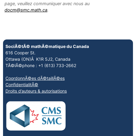
page, veuillez communiquer avec nous au
docm@smc.math.ca
.
SociÃ©tÃ© mathÃ©matique du Canada
616 Cooper St.
Ottawa (ON)Â K1R 5J2, Canada
TÃ©lÃ©phone : +1 (613) 733-2662
CoordonnÃ©es dÃ©taillÃ©es
ConfidentialitÃ©
Droits d’auteurs & autorisations