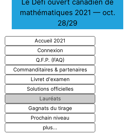
Le Défi ouvert canadien de
mathématiques 2021 — oct.
28/29
Accueil 2021
Connexion
Q.F.P. (FAQ)
Commanditaires & partenaires
Livret d'examen
Solutions officielles
Lauréats
Gagnats du tirage
Prochain niveau
plus...