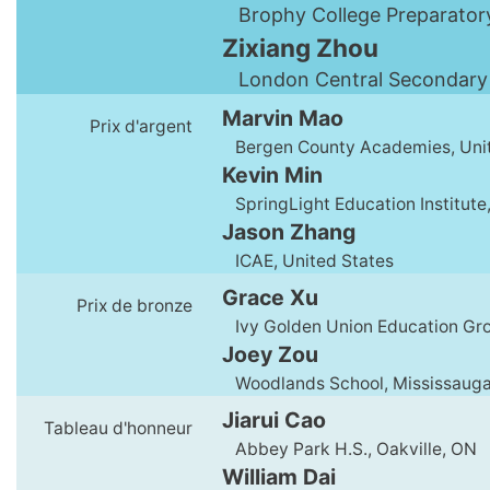
Brophy College Preparatory
Zixiang Zhou
London Central Secondary 
Marvin Mao
Prix d'argent
Bergen County Academies, Unit
Kevin Min
SpringLight Education Institute,
Jason Zhang
ICAE, United States
Grace Xu
Prix de bronze
Ivy Golden Union Education Gro
Joey Zou
Woodlands School, Mississaug
Jiarui Cao
Tableau d'honneur
Abbey Park H.S., Oakville, ON
William Dai