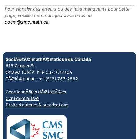
Pour signaler des erreurs ou des faits manquants pour cette
page, veuillez communiquer avec nous au
docm@smc.math.ca
.
SociÃ©tÃ© mathÃ©matique du Canada
616 Cooper St.
Ottawa (ON)Â K1R 5J2, Canada
TÃ©lÃ©phone : +1 (613) 733-2662
CoordonnÃ©es dÃ©taillÃ©es
ConfidentialitÃ©
Droits d’auteurs & autorisations