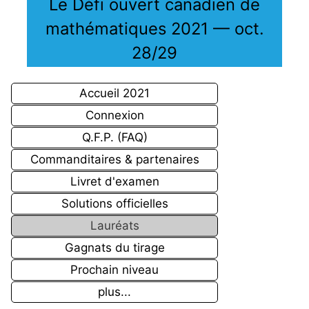
Le Défi ouvert canadien de
mathématiques 2021 — oct.
28/29
Accueil 2021
Connexion
Q.F.P. (FAQ)
Commanditaires & partenaires
Livret d'examen
Solutions officielles
Lauréats
Gagnats du tirage
Prochain niveau
plus...