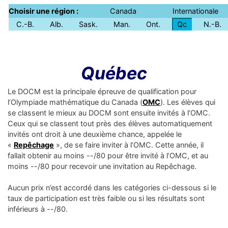
Choisir une région :
Canada
Internationale
C.-B.
Alb.
Sask.
Man.
Ont.
Qc
N.-B.
Québec
Le DOCM est la principale épreuve de qualification pour
l’Olympiade mathématique du Canada (
OMC
). Les élèves qui
se classent le mieux au DOCM sont ensuite invités à l’OMC.
Ceux qui se classent tout près des élèves automatiquement
invités ont droit à une deuxième chance, appelée le
«
Repêchage
», de se faire inviter à l’OMC. Cette année, il
fallait obtenir au moins --/80 pour être invité à l’OMC, et au
moins --/80 pour recevoir une invitation au Repêchage.
Aucun prix n’est accordé dans les catégories ci-dessous si le
taux de participation est très faible ou si les résultats sont
inférieurs à --/80.