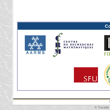
C
© Société