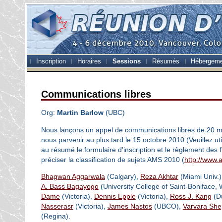
Inscription
Horaires
Sessions
Résumés
Hébergem
Communications libres
Org:
Martin Barlow
(UBC)
Nous lançons un appel de communications libres de 20 
nous parvenir au plus tard le 15 octobre 2010 (Veuillez uti
au résumé le formulaire d'inscription et le règlement des fr
préciser la classification de sujets AMS 2010 (
http://www.
Bhagwan Aggarwala
(Calgary),
Reza Akhtar
(Miami Univ.
A. Bass Bagayogo
(University College of Saint-Boniface,
Dame
(Victoria),
Dennis Epple
(Victoria),
Ross J. Kang
(D
Nasserasr
(Victoria),
James Nastos
(UBCO),
Varvara She
(Regina).