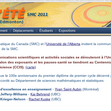
ement
Déplacements
Étudiants
Expositions
atique du Canada (SMC) et l’
Université de l'Alberta
invitent la commun
1 de la SMC.
ications scientifiques et activités sociales se dérouleront à l’Uni
 salon des exposants et les pauses-santé se tiendront au Centennia
Science (CCIS).
(carte)
e le 100e anniversaire du premier diplôme de premier cycle décerné par
ccordé au Département de sciences mathématiques et statistiques.
x d'excellence en enseignement
-
Yvan Saint-Aubin
(Montréal)
 Jeffery-Williams
-
Kai Behrend
(UBC)
 Krieger-Nelson
-
Rachel Kuske
(UBC)