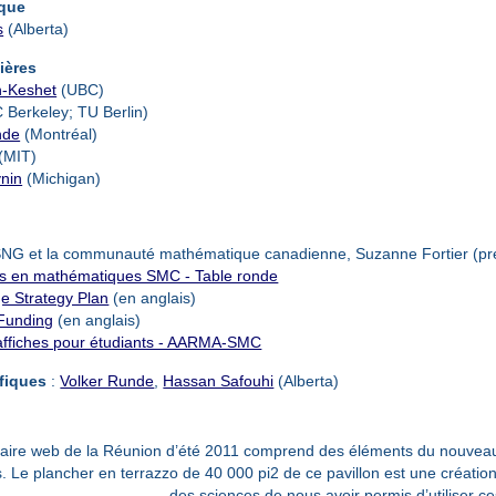
ique
s
(Alberta)
ières
n-Keshet
(UBC)
 Berkeley; TU Berlin)
nde
(Montréal)
(MIT)
nin
(Michigan)
NG et la communauté mathématique canadienne, Suzanne Fortier (pr
s en mathématiques SMC - Table ronde
 Strategy Plan
(en anglais)
Funding
(en anglais)
 affiches pour étudiants - AARMA-SMC
ifiques
:
Volker Runde
,
Hassan Safouhi
(Alberta)
taire web de la Réunion d’été 2011 comprend des éléments du nouveau C
. Le plancher en terrazzo de 40 000 pi2 de ce pavillon est une création
des sciences de nous avoir permis d’utiliser c