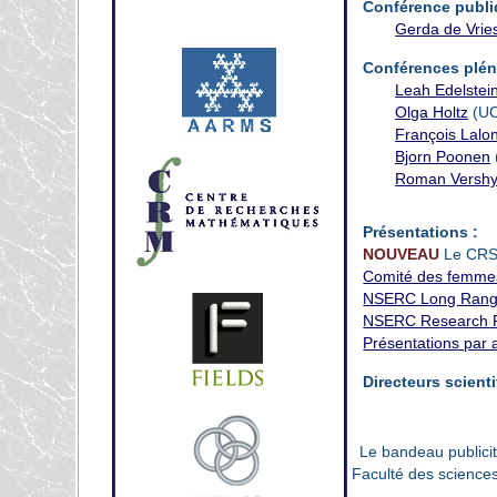
Conférence publ
Gerda de Vrie
Conférences plén
Leah Edelstei
Olga Holtz
(UC
François Lalo
Bjorn Poonen
Roman Vershy
Présentations :
NOUVEAU
Le CRS
Comité des femme
NSERC Long Range
NSERC Research 
Présentations par
Directeurs scient
Le bandeau publici
Faculté des sciences