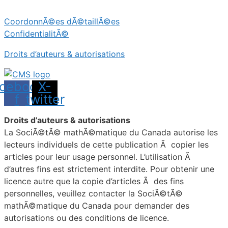
CoordonnÃ©es dÃ©taillÃ©es
ConfidentialitÃ©
Droits d’auteurs & autorisations
cebook-
X-
f
twitter
Droits d’auteurs & autorisations
La SociÃ©tÃ© mathÃ©matique du Canada autorise les
lecteurs individuels de cette publication Ã copier les
articles pour leur usage personnel. L’utilisation Ã
d’autres fins est strictement interdite. Pour obtenir une
licence autre que la copie d’articles Ã des fins
personnelles, veuillez contacter la SociÃ©tÃ©
mathÃ©matique du Canada pour demander des
autorisations ou des conditions de licence.