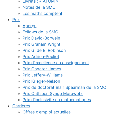
Livrets : « ATOM »
Notes de la SMC
Les maths comptent
Prix
Aperçu
Fellows de la SMC
Prix David-Borwein
Prix Graham Wright
Prix G. de B. Robinson
Prix Adrien-Pouliot
Prix d’excellence en enseignement
Prix Coxeter-James
Prix Jeffery-Williams
Prix Krieger-Nelson
Prix de doctorat Blair Spearman de la SMC
Prix Cathleen Synge Morawetz
Prix d’inclusivité en mathématiques
Carrières
Offres d’emploi actuelles