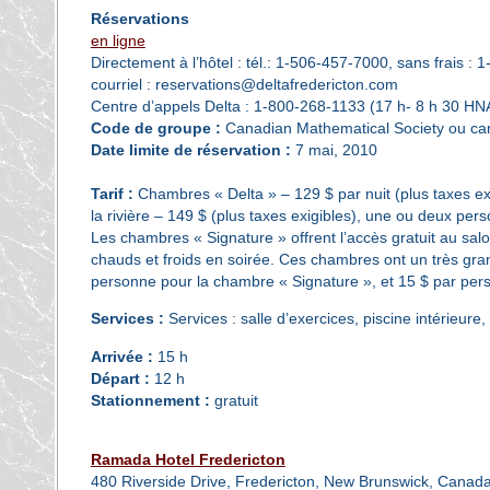
Réservations
en ligne
Directement à l’hôtel : tél.: 1-506-457-7000, sans frais 
courriel : reservations@deltafredericton.com
Centre d’appels Delta : 1-800-268-1133 (17 h- 8 h 30 HN
Code de groupe :
Canadian Mathematical Society ou c
Date limite de réservation :
7 mai, 2010
Tarif :
Chambres « Delta » – 129 $ par nuit (plus taxes e
la rivière – 149 $ (plus taxes exigibles), une ou deux per
Les chambres « Signature » offrent l’accès gratuit au salo
chauds et froids en soirée. Ces chambres ont un très grand
personne pour la chambre « Signature », et 15 $ par per
Services :
Services : salle d’exercices, piscine intérieur
Arrivée :
15 h
Départ :
12 h
Stationnement :
gratuit
Ramada Hotel Fredericton
480 Riverside Drive, Fredericton, New Brunswick, Canad