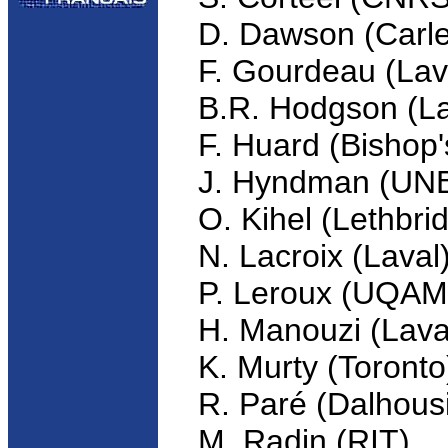
D. Dawson (Carle
F. Gourdeau (Lav
B.R. Hodgson (La
F. Huard (Bishop'
J. Hyndman (UN
O. Kihel (Lethbri
N. Lacroix (Laval)
P. Leroux (UQAM
H. Manouzi (Lava
K. Murty (Toronto
R. Paré (Dalhousi
M. Radin (RIT),