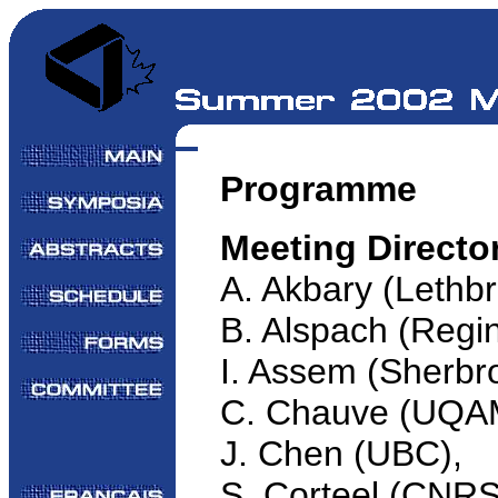
Programme
Meeting Directo
A. Akbary (Lethbr
B. Alspach (Regin
I. Assem (Sherbr
C. Chauve (UQA
J. Chen (UBC),
S. Corteel (CNR