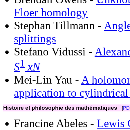
Floer homology
Stephan Tillmann -
Angle
splittings
Stefano Vidussi -
Alexand
1
S
xN
Mei-Lin Yau -
A holomor
application to cylindrica
Histoire et philosophie des mathématiques
[
PD
Francine Abeles -
Lewis C