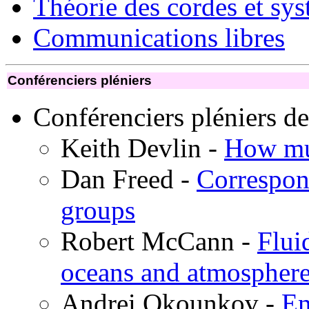
Théorie des cordes et sys
Communications libres
Conférenciers pléniers
Conférenciers pléniers d
Keith Devlin -
How muc
Dan Freed -
Correspo
groups
Robert McCann -
Flui
oceans and atmospher
Andrei Okounkov -
En