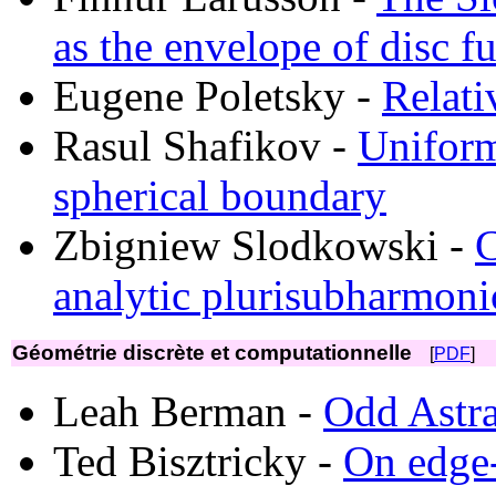
as the envelope of disc f
Eugene Poletsky -
Relati
Rasul Shafikov -
Uniform
spherical boundary
Zbigniew Slodkowski -
C
analytic plurisubharmoni
Géométrie discrète et computationnelle
[
PDF
]
Leah Berman -
Odd Astra
Ted Bisztricky -
On edge-