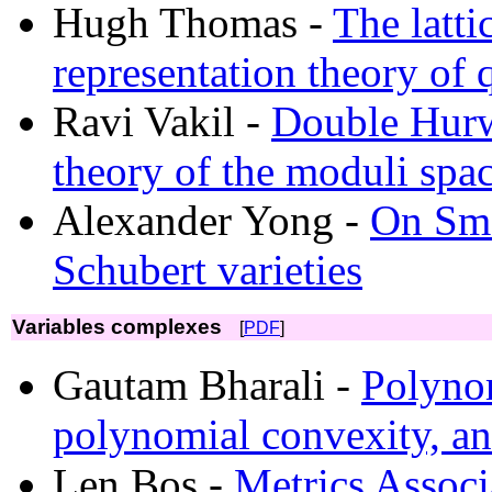
Hugh Thomas -
The latti
representation theory of 
Ravi Vakil -
Double Hurwi
theory of the moduli spa
Alexander Yong -
On Smo
Schubert varieties
Variables complexes
[
PDF
]
Gautam Bharali -
Polynom
polynomial convexity, an
Len Bos -
Metrics Associ