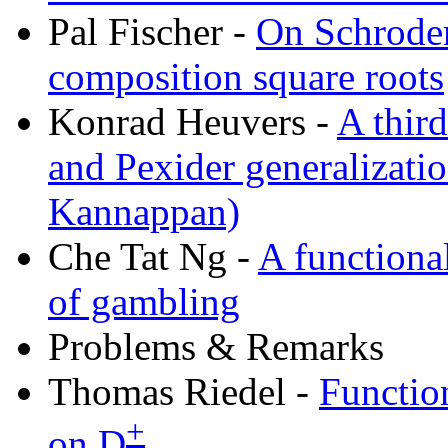
Pal Fischer -
On Schroder 
composition square roots
Konrad Heuvers -
A third
and Pexider generalizati
Kannappan)
Che Tat Ng -
A functional
of gambling
Problems & Remarks
Thomas Riedel -
Function
+
on
D