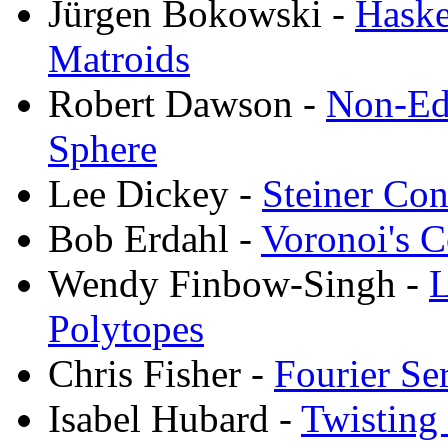
Jürgen Bokowski -
Haske
Matroids
Robert Dawson -
Non-Edg
Sphere
Lee Dickey -
Steiner Con
Bob Erdahl -
Voronoi's C
Wendy Finbow-Singh -
L
Polytopes
Chris Fisher -
Fourier Se
Isabel Hubard -
Twisting 