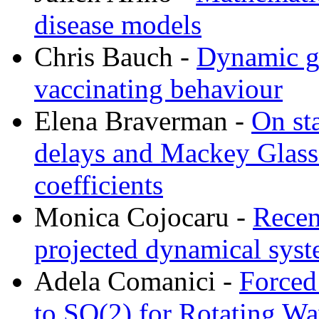
disease models
Chris Bauch -
Dynamic ga
vaccinating behaviour
Elena Braverman -
On sta
delays and Mackey Glass 
coefficients
Monica Cojocaru -
Recen
projected dynamical sys
Adela Comanici -
Forced
to SO(2) for Rotating Wa