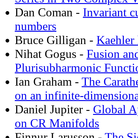
Dan Coman -
Invariant 
numbers
Bruce Gilligan -
Kaehler
Nihat Gogus -
Fusion and
Plurisubharmonic Functi
Ian Graham -
The Carath
on an infinite-dimensiona
Daniel Jupiter -
Global A
on CR Manifolds
Finnur Larusson -
The Si