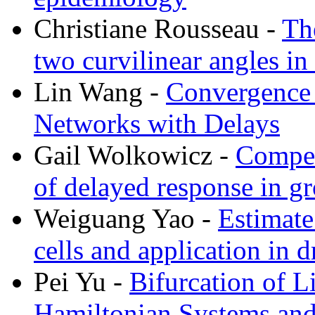
Christiane Rousseau -
Th
two curvilinear angles i
Lin Wang -
Convergence 
Networks with Delays
Gail Wolkowicz -
Competi
of delayed response in g
Weiguang Yao -
Estimate
cells and application in 
Pei Yu -
Bifurcation of L
Hamiltonian Systems and