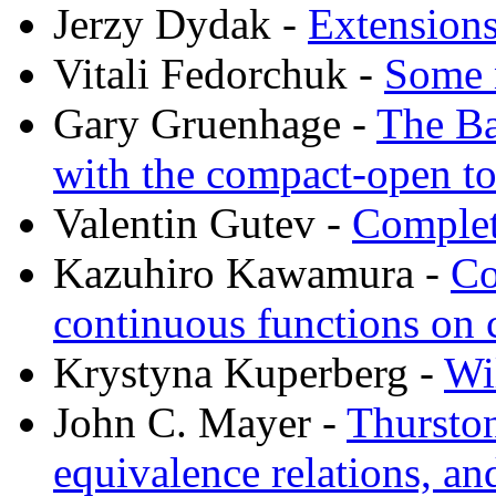
Jerzy Dydak -
Extensions
Vitali Fedorchuk -
Some n
Gary Gruenhage -
The Ba
with the compact-open t
Valentin Gutev -
Complete
Kazuhiro Kawamura -
Co
continuous functions on
Krystyna Kuperberg -
Wi
John C. Mayer -
Thurston
equivalence relations, an