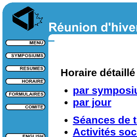
Horaire détaillé
par sympos
par jour
Séances de t
Activités soc