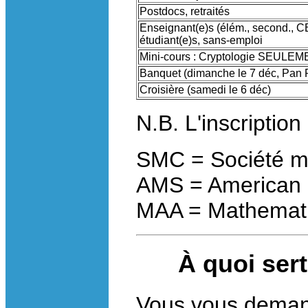
Postdocs, retraités
Enseignant(e)s (élém., second., 
étudiant(e)s, sans-emploi
Mini-cours : Cryptologie SEULE
Banquet (dimanche le 7 déc, Pan P
Croisière (samedi le 6 déc)
N.B. L'inscription
SMC = Société m
AMS = American 
MAA = Mathematic
À quoi sert
Vous vous demand