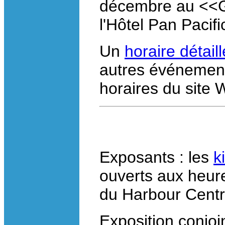
décembre au <<G
l'Hôtel Pan Pacifi
Un
horaire détail
autres événement
horaires du site 
Exposants : les
k
ouverts aux heur
du Harbour Centre
Exposition conjoi