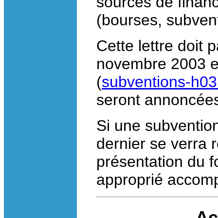
sources de finan
(bourses, subvent
Cette lettre doit 
novembre 2003 et
(
subventions-h0
seront annoncée
Si une subvention
dernier se verra
présentation du 
approprié accomp
Ac