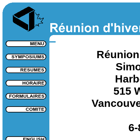
Réunion 
Simo
Harb
515 W
Vancouve
6-