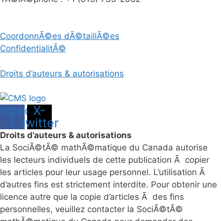
CoordonnÃ©es dÃ©taillÃ©es
ConfidentialitÃ©
Droits d’auteurs & autorisations
cebook-
X-
f
twitter
Droits d’auteurs & autorisations
La SociÃ©tÃ© mathÃ©matique du Canada autorise
les lecteurs individuels de cette publication Ã copier
les articles pour leur usage personnel. L’utilisation Ã
d’autres fins est strictement interdite. Pour obtenir une
licence autre que la copie d’articles Ã des fins
personnelles, veuillez contacter la SociÃ©tÃ©